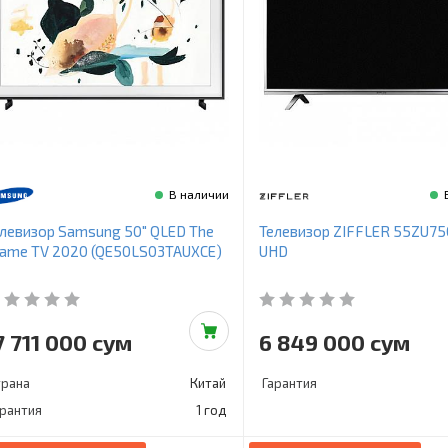
В наличии
левизор Samsung 50" QLED The
Телевизор ZIFFLER 55ZU75
ame TV 2020 (QE50LS03TAUXCE)
UHD
7 711 000 сум
6 849 000 сум
трана
Китай
Гарантия
арантия
1 год