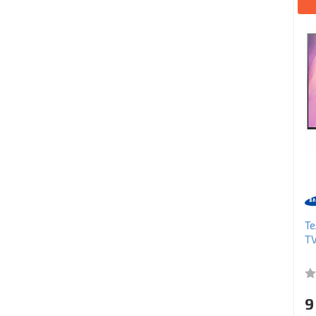
Те
T
9