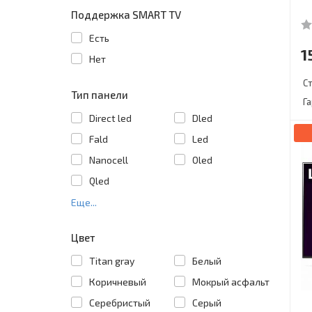
Поддержка SMART TV
Есть
1
Нет
С
Тип панели
Г
Direct led
Dled
Fald
Led
Nanocell
Oled
Qled
Еще...
Цвет
Titan gray
Белый
Коричневый
Мокрый асфальт
Серебристый
Серый