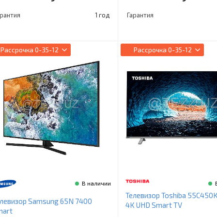
арантия
1 год
Гарантия
Рассрочка
0-35-12
Рассрочка
0-35-12
В наличии
Телевизор Toshiba 55C450
левизор Samsung 65N 7400
4K UHD Smart TV
mart