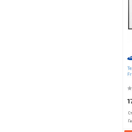
Те
Fr
1
С
Г