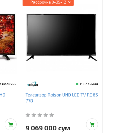
Рассрочка
0-35-12
В наличии
В наличии
UHD
Телевизор Roison UHD LED TV RE 65
778
9 069 000 сум