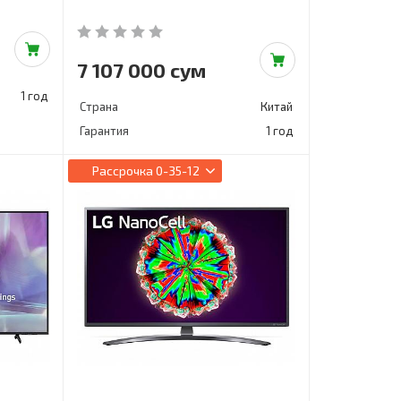
7 107 000 сум
1 год
Страна
Китай
Гарантия
1 год
Рассрочка
0-35-12