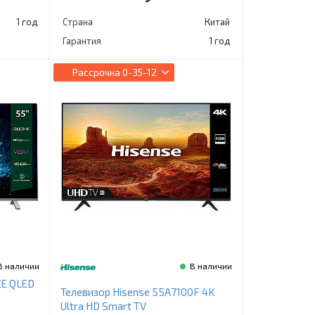
1 год
Страна
Китай
Гарантия
1 год
Рассрочка
0-35-12
В наличии
В наличии
KE QLED
Телевизор Hisense 55A7100F 4K
Ultra HD Smart TV