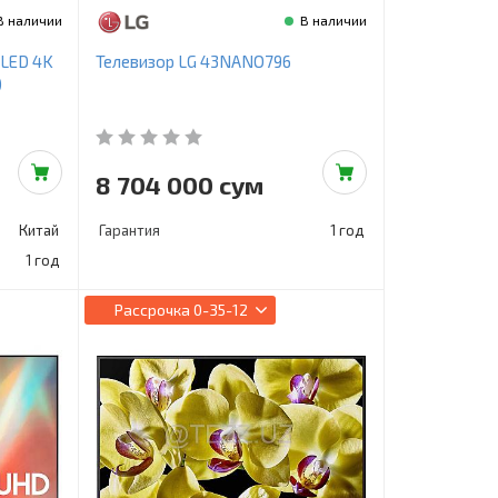
В наличии
В наличии
QLED 4K
Телевизор LG 43NANO796
)
8 704 000 сум
Китай
Гарантия
1 год
1 год
Рассрочка
0-35-12