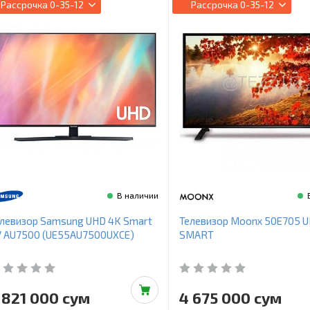
Рассрочка
0-35-12
Рассрочка
0-35-12
В наличии
левизор Samsung UHD 4K Smart
Телевизор Moonx 50E705 
V AU7500 (UE55AU7500UXCE)
SMART
 821 000 сум
4 675 000 сум