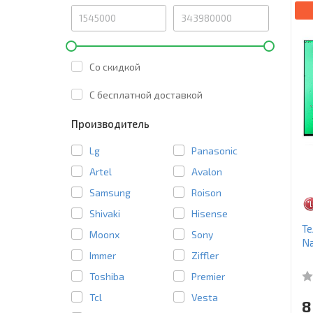
Со скидкой
C бесплатной доставкой
Производитель
Lg
Panasonic
Artel
Avalon
Samsung
Roison
Shivaki
Hisense
Т
Moonx
Sony
Na
Immer
Ziffler
Toshiba
Premier
Tcl
Vesta
8