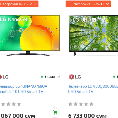
Рассрочка
0-35-12
Рассрочка
0-35-12
В наличии
елевизор LG 43NANO769QA
Телевизор LG 43UQ80006L
noCell 4K UHD Smart TV
UHD Smart TV
 067 000 сум
6 733 000 сум