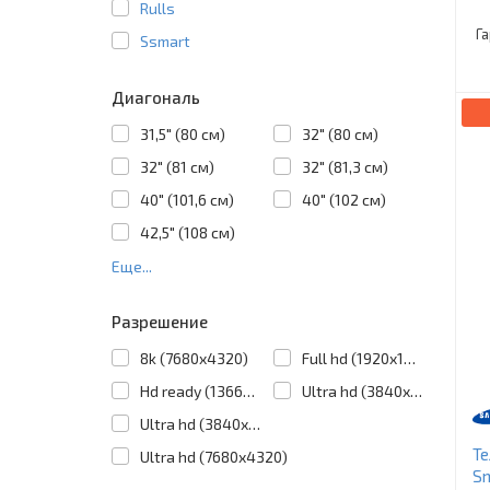
Rulls
Г
Ssmart
Диагональ
31,5" (80 см)
32" (80 см)
32" (81 см)
32" (81,3 см)
40" (101,6 см)
40" (102 см)
42,5" (108 см)
Еще...
Разрешение
8k (7680x4320)
Full hd (1920x1080)
Hd ready (1366x768)
Ultra hd (3840x2160)
Ultra hd (3840х2160)
Те
Ultra hd (7680х4320)
S