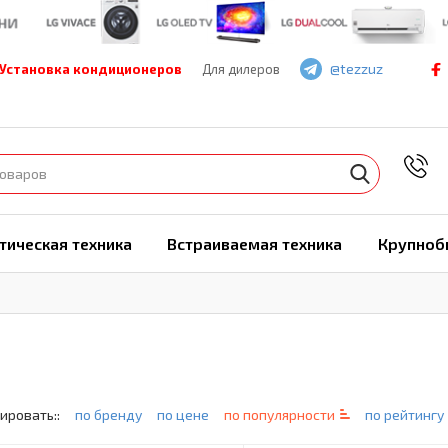
@tezzuz
Установка кондиционеров
Для дилеров
7
тическая техника
Встраиваемая техника
Крупноб
ировать::
по бренду
по цене
по популярности
по рейтингу