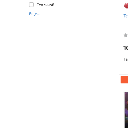
Стальной
Еще...
Т
1
Г