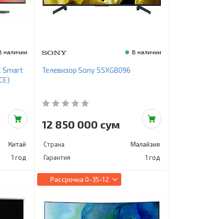
В наличии
В наличии
 Smart
Телевизор Sony 55XG8096
CE)
12 850 000 сум
Китай
Страна
Малайзия
1 год
Гарантия
1 год
Рассрочка
0-35-12