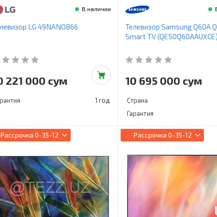
В наличии
елевизор LG 49NANO866
Телевизор Samsung Q60A 
Smart TV (QE50Q60AAUXCE
0 221 000 сум
10 695 000 сум
арантия
1 год
Страна
Гарантия
Рассрочка
0-35-12
Рассрочка
0-35-12