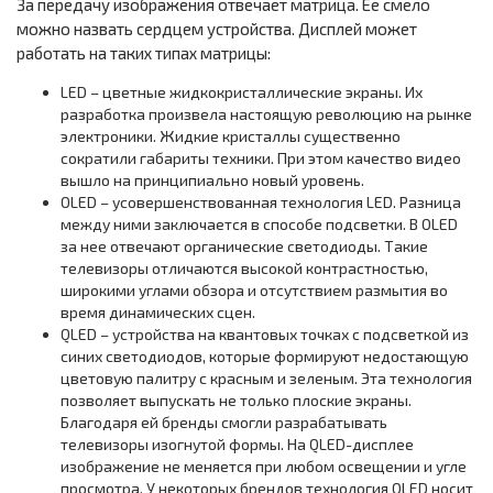
За передачу изображения отвечает матрица. Ее смело
можно назвать сердцем устройства. Дисплей может
работать на таких типах матрицы:
LED – цветные жидкокристаллические экраны. Их
разработка произвела настоящую революцию на рынке
электроники. Жидкие кристаллы существенно
сократили габариты техники. При этом качество видео
вышло на принципиально новый уровень.
OLED – усовершенствованная технология LED. Разница
между ними заключается в способе подсветки. В OLED
за нее отвечают органические светодиоды. Такие
телевизоры отличаются высокой контрастностью,
широкими углами обзора и отсутствием размытия во
время динамических сцен.
QLED – устройства на квантовых точках с подсветкой из
синих светодиодов, которые формируют недостающую
цветовую палитру с красным и зеленым. Эта технология
позволяет выпускать не только плоские экраны.
Благодаря ей бренды смогли разрабатывать
телевизоры изогнутой формы. На QLED-дисплее
изображение не меняется при любом освещении и угле
просмотра. У некоторых брендов технология OLED носит