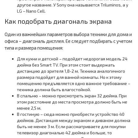
другое название. У Sony она называется Triluminos, а у
LG – Nano Cell.
Как подобрать диагональ экрана
Один из важнейших параметров выбора техники для дома и
офиса – диагональ дисплея. Ее следует подбирать с учетом
типа и размера помещения:
Для кухни и детской – подойдет недорогая модель 24
дюйма без Smart TV. При этом стоит выдержать
дистанцию до зрителя 1,8-2 м. Техника аналогичного
размера подойдет для ванной комнаты. Но к этому
помещению предъявляется одно важное требование –
техника должна быть влагостойкой.
В спальню – можно присмотреть экран 32 дюйма. При
этом расстояние до места просмотра должно быть не
менее 2,5 м.
В гостиную – сюда можно приобрести устройство 40
дюймов. Дистанция между экраном и диваном должна
быть не менее 3 м. Если рассматриваете для покупки
телевизор диагональю 42 дюйма и больше, то