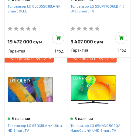
Инструменты и техника
Телевизор LG OLED55C1RLA 4K
Телевизор LG 55UP77006LB 4K
Smart OLED
UHD Smart TV
Товары для дома
Красота и здоровье
Пылесосы
19 472 000 сум
9 407 000 сум
Гарантия
1 год
Гарантия
1 год
Фильтры для воды
Рассрочка
0-35-12
Рассрочка
0-35-12
Сантехника
В наличии
В наличии
Телевизор LG 65GXRLA 4K Ultra
Телевизор LG 65NANO806QA
HD Smart TV
NanoCell 4K UHD Smart TV