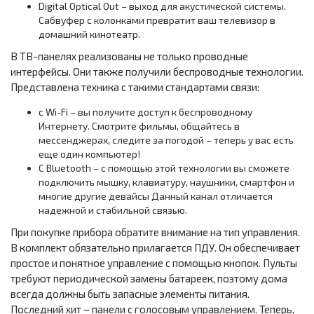
Digital Optical Out – выход для акустической системы.
Сабвуфер с колонками превратит ваш телевизор в
домашний кинотеатр.
В ТВ-панелях реализованы не только проводные
интерфейсы. Они также получили беспроводные технологии.
Представлена техника с такими стандартами связи:
с Wi-Fi – вы получите доступ к беспроводному
Интернету. Смотрите фильмы, общайтесь в
мессенджерах, следите за погодой – теперь у вас есть
еще один компьютер!
С Bluetooth – с помощью этой технологии вы сможете
подключить мышку, клавиатуру, наушники, смартфон и
многие другие девайсы Данный канал отличается
надежной и стабильной связью.
При покупке прибора обратите внимание на тип управления.
В комплект обязательно прилагается ПДУ. Он обеспечивает
простое и понятное управление с помощью кнопок. Пульты
требуют периодической замены батареек, поэтому дома
всегда должны быть запасные элементы питания.
Последний хит – панели с голосовым управлением. Теперь,