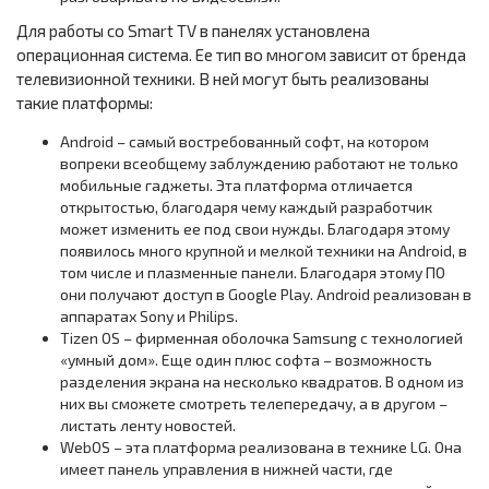
Для работы со Smart TV в панелях установлена
операционная система. Ее тип во многом зависит от бренда
телевизионной техники. В ней могут быть реализованы
такие платформы:
Android – самый востребованный софт, на котором
вопреки всеобщему заблуждению работают не только
мобильные гаджеты. Эта платформа отличается
открытостью, благодаря чему каждый разработчик
может изменить ее под свои нужды. Благодаря этому
появилось много крупной и мелкой техники на Android, в
том числе и плазменные панели. Благодаря этому ПО
они получают доступ в Google Play. Android реализован в
аппаратах Sony и Philips.
Tizen OS – фирменная оболочка Samsung с технологией
«умный дом». Еще один плюс софта – возможность
разделения экрана на несколько квадратов. В одном из
них вы сможете смотреть телепередачу, а в другом –
листать ленту новостей.
WebOS – эта платформа реализована в технике LG. Она
имеет панель управления в нижней части, где