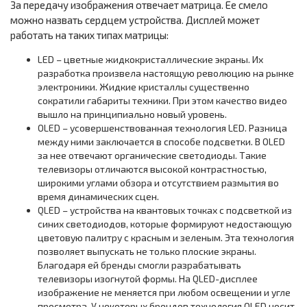
За передачу изображения отвечает матрица. Ее смело
можно назвать сердцем устройства. Дисплей может
работать на таких типах матрицы:
LED – цветные жидкокристаллические экраны. Их
разработка произвела настоящую революцию на рынке
электроники. Жидкие кристаллы существенно
сократили габариты техники. При этом качество видео
вышло на принципиально новый уровень.
OLED – усовершенствованная технология LED. Разница
между ними заключается в способе подсветки. В OLED
за нее отвечают органические светодиоды. Такие
телевизоры отличаются высокой контрастностью,
широкими углами обзора и отсутствием размытия во
время динамических сцен.
QLED – устройства на квантовых точках с подсветкой из
синих светодиодов, которые формируют недостающую
цветовую палитру с красным и зеленым. Эта технология
позволяет выпускать не только плоские экраны.
Благодаря ей бренды смогли разрабатывать
телевизоры изогнутой формы. На QLED-дисплее
изображение не меняется при любом освещении и угле
просмотра. У некоторых брендов технология OLED носит