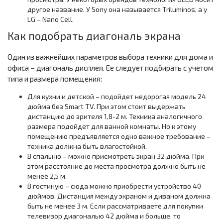
другое название. У Sony она называется Triluminos, а у
LG – Nano Cell.
Как подобрать диагональ экрана
Один из важнейших параметров выбора техники для дома и
офиса – диагональ дисплея. Ее следует подбирать с учетом
типа и размера помещения:
Для кухни и детской – подойдет недорогая модель 24
дюйма без Smart TV. При этом стоит выдержать
дистанцию до зрителя 1,8-2 м. Техника аналогичного
размера подойдет для ванной комнаты. Но к этому
помещению предъявляется одно важное требование –
техника должна быть влагостойкой.
В спальню – можно присмотреть экран 32 дюйма. При
этом расстояние до места просмотра должно быть не
менее 2,5 м.
В гостиную – сюда можно приобрести устройство 40
дюймов. Дистанция между экраном и диваном должна
быть не менее 3 м. Если рассматриваете для покупки
телевизор диагональю 42 дюйма и больше, то