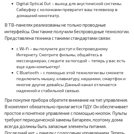
Digital Optical Out – выход для акустической системы.
Сабвуфер с колонками превратит ваш телевизор в
домашний кинотеатр.
В ТВ-панелях реализованы не только проводные
интерфейсы. Они также получили беспроводные технологии.
Представлена техника с такими стандартами связи:
с Wi-Fi – вы получите доступ к беспроводному
Интернету. Смотрите фильмы, общайтесь в
мессенджерах, следите за погодой – теперь у вас есть
еще один компьютер!
С Bluetooth – с помощью этой технологии вы сможете
подключить мышку, клавиатуру, наушники, смартфон и
многие другие девайсы Данный канал отличается
надежной и стабильной связью.
При покупке прибора обратите внимание на тип управления.
В комплект обязательно прилагается ПДУ. Он обеспечивает
простое и понятное управление с помощью кнопок. Пульты
требуют периодической замены батареек, поэтому дома
всегда должны быть запасные элементы питания.
Последний хит – панели с голосовым управлением. Теперь,