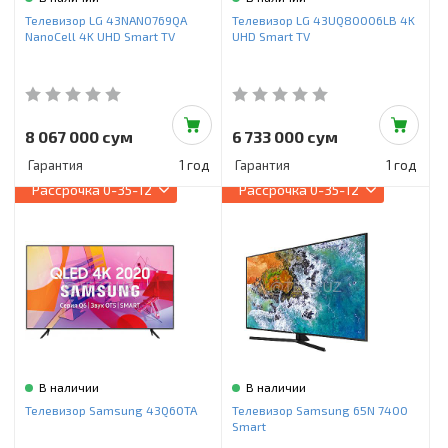
Инструменты и техника
Телевизор LG 43NANO769QA
Телевизор LG 43UQ80006LB 4K
NanoCell 4K UHD Smart TV
UHD Smart TV
Товары для дома
Красота и здоровье
Пылесосы
8 067 000 сум
6 733 000 сум
Гарантия
1 год
Гарантия
1 год
Фильтры для воды
Рассрочка
0-35-12
Рассрочка
0-35-12
Сантехника
В наличии
В наличии
Телевизор Samsung 43Q60TA
Телевизор Samsung 65N 7400
Smart