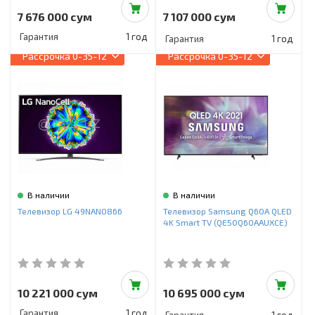
7 676 000 сум
7 107 000 сум
Гарантия
1 год
Гарантия
1 год
Рассрочка
0-35-12
Рассрочка
0-35-12
В наличии
В наличии
Телевизор LG 49NANO866
Телевизор Samsung Q60A QLED
4K Smart TV (QE50Q60AAUXCE)
10 221 000 сум
10 695 000 сум
Гарантия
1 год