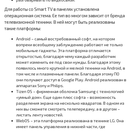
Для работы со Smart TV в панелях установлена
операционная система. Ее тип во многом зависит от бренда
телевизионной техники. В ней могут быть реализованы
такие платформы:
Android – самый востребованный софт, на котором
вопреки всеобщему заблуждению работают не только
мобильные гаджеты. Эта платформа отличается
открытостью, благодаря чему каждый разработчик
может изменить ее под свои нужды. Благодаря этому
появилось много крупной и мелкой техники на Android, в
том числе и плазменные панели. Благодаря этому ПО
они получают доступ в Google Play. Android реализован в
аппаратах Sony и Philips.
Tizen OS – фирменная оболочка Samsung с технологией
«умный дом». Еще один плюс софта – возможность
разделения экрана на несколько квадратов. В одном из
них вы сможете смотреть телепередачу, а в другом –
листать ленту новостей.
WebOS – эта платформа реализована в технике LG. Она
имеет панель управления в нижней части, где