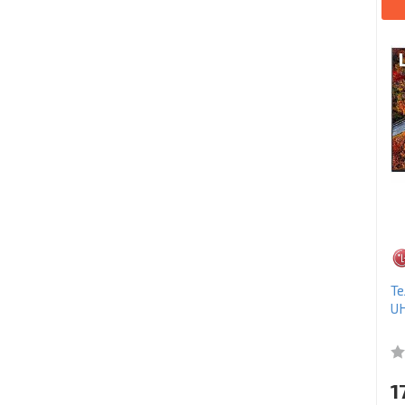
Те
U
1