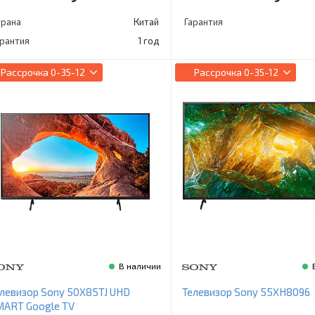
трана
Китай
Гарантия
арантия
1 год
Рассрочка
0-35-12
Рассрочка
0-35-12
В наличии
левизор Sony 50X85TJ UHD
Телевизор Sony 55XH8096
MART Google TV