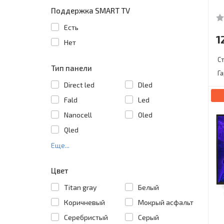
Поддержка SMART TV
Есть
1
Нет
С
Тип панели
Г
Direct led
Dled
Fald
Led
Nanocell
Oled
Qled
Еще...
Цвет
Titan gray
Белый
Коричневый
Мокрый асфальт
Серебристый
Серый