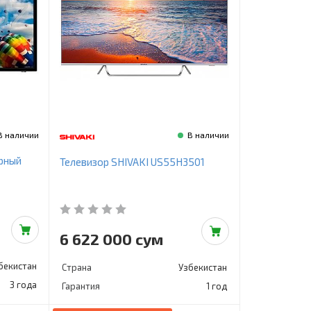
В наличии
В наличии
ерный
Телевизор SHIVAKI US55H3501
6 622 000 сум
бекистан
Страна
Узбекистан
3 года
Гарантия
1 год