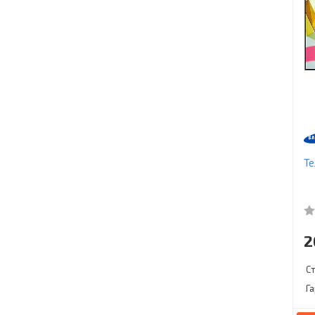
Т
2
С
Г