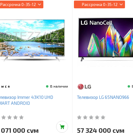
Рассрочка
0-35-12
Рассрочка
0-35-12
В наличии
левизор Immer 43K10 UHD
Телевизор LG 65NANO966
MART ANDROID
 071 000 сум
57 324 000 сум