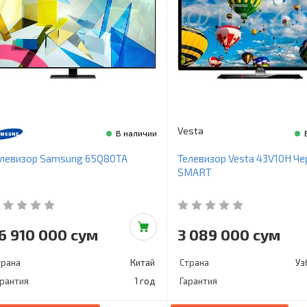
Vesta
В наличии
Телевизор Vesta 43V10H Ч
елевизор Samsung 65Q80TA
SMART
3 089 000 сум
6 910 000 сум
Страна
Уз
трана
Китай
Гарантия
арантия
1 год