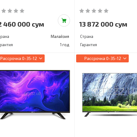
2 460 000 сум
13 872 000 сум
трана
Малайзия
Страна
арантия
1 год
Гарантия
Рассрочка
0-35-12
Рассрочка
0-35-12