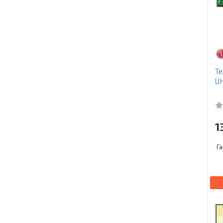
Те
UH
1
Г