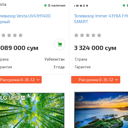
sta
В наличии
левизор Vesta UV43H1400
Телевизор Immer 43Y6A FH
ерный
SMART
 089 000 сум
3 324 000 сум
трана
Узбекистан
Страна
арантия
3 года
Гарантия
Рассрочка
0-35-12
Рассрочка
0-35-12