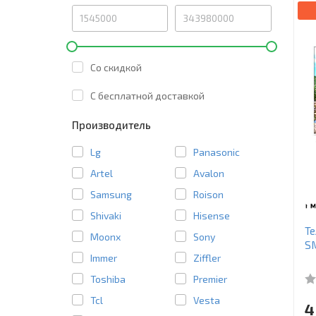
Со скидкой
C бесплатной доставкой
Производитель
Lg
Panasonic
Artel
Avalon
Samsung
Roison
Shivaki
Hisense
Те
Moonx
Sony
S
Immer
Ziffler
Toshiba
Premier
Tcl
Vesta
4