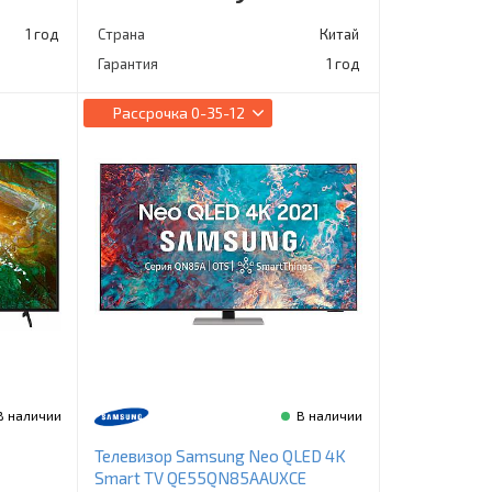
1 год
Страна
Китай
Гарантия
1 год
Рассрочка
0-35-12
В наличии
В наличии
Телевизор Samsung Neo QLED 4K
Smart TV QE55QN85AAUXCE