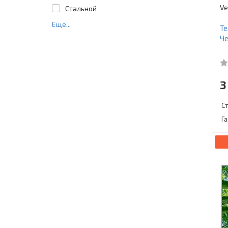
Ve
Стальной
Еще...
Те
Ч
3
С
Г