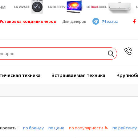
@tezzuz
Установка кондиционеров
Для дилеров
7
тическая техника
Встраиваемая техника
Крупноб
ировать::
по бренду
по цене
по популярности
по рейтингу