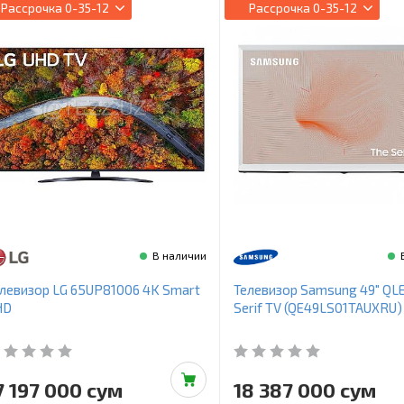
Рассрочка
0-35-12
Рассрочка
0-35-12
В наличии
левизор LG 65UP81006 4K Smart
Телевизор Samsung 49" QL
HD
Serif TV (QE49LS01TAUXRU)
7 197 000 сум
18 387 000 сум