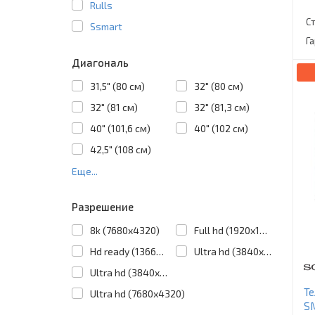
Rulls
С
Ssmart
Г
Диагональ
31,5" (80 см)
32" (80 см)
32" (81 см)
32" (81,3 см)
40" (101,6 см)
40" (102 см)
42,5" (108 см)
Еще...
Разрешение
8k (7680x4320)
Full hd (1920x1080)
Hd ready (1366x768)
Ultra hd (3840x2160)
Ultra hd (3840х2160)
Те
Ultra hd (7680х4320)
S