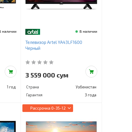
В наличии
В наличии
Телевизор Artel YA43LF1600
Черный
3 559 000 сум
1 год
Страна
Узбекистан
Гарантия
3 года
Рассрочка
0-35-12