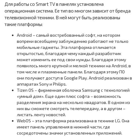
Для работы со Smart TV в панелях установлена
операционная система. Ее тип во многом зависит от бренда
телевизионной техники. В ней могут быть реализованы
такие платформы:
Android – самый востребованный софт, на котором
вопреки всеобщему заблуждению работают не только
мобильные гаджеты. Эта платформа отличается
открытостью, благодаря чему каждый разработчик
может изменить ее под свои нужды. Благодаря этому
появилось много крупной и мелкой техники на Android, в
том числе и плазменные панели. Благодаря этому ПО
они получают доступ в Google Play. Android реализован в
аппаратах Sony и Philips.
Tizen OS – фирменная оболочка Samsung с технологией
«умный дом». Еще один плюс софта – возможность
разделения экрана на несколько квадратов. В одном из
них вы сможете смотреть телепередачу, а в другом –
листать ленту новостей.
WebOS – эта платформа реализована в технике LG. Она
имеет панель управления в нижней части, где
сосредоточены значки установленных приложений.