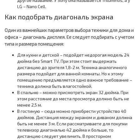
другое название. У Sony она называется Triluminos, а у
LG – Nano Cell.
Как подобрать диагональ экрана
Один из важнейших параметров выбора техники для дома и
офиса – диагональ дисплея. Ее следует подбирать с учетом
типа и размера помещения:
Для кухни и детской – подойдет недорогая модель 24
дюйма без Smart TV. При этом стоит выдержать
дистанцию до зрителя 1,8-2 м. Техника аналогичного
размера подойдет для ванной комнаты. Но к этому
помещению предъявляется одно важное требование –
техника должна быть влагостойкой.
В спальню – можно присмотреть экран 32 дюйма. При
этом расстояние до места просмотра должно быть не
менее 2,5 м.
В гостиную – сюда можно приобрести устройство 40
дюймов. Дистанция между экраном и диваном должна
быть не менее 3 м. Если рассматриваете для покупки
телевизор диагональю 42 дюйма и больше, то
дистанцию следует увеличить. В просторном