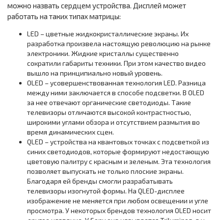
можно назвать сердцем устройства. Дисплей может
работать на таких типах матрицы:
LED – цветные жидкокристаллические экраны. Их
разработка произвела настоящую революцию на рынке
электроники. Жидкие кристаллы существенно
сократили габариты техники. При этом качество видео
вышло на принципиально новый уровень.
OLED – усовершенствованная технология LED. Разница
между ними заключается в способе подсветки. В OLED
за нее отвечают органические светодиоды. Такие
телевизоры отличаются высокой контрастностью,
широкими углами обзора и отсутствием размытия во
время динамических сцен.
QLED – устройства на квантовых точках с подсветкой из
синих светодиодов, которые формируют недостающую
цветовую палитру с красным и зеленым. Эта технология
позволяет выпускать не только плоские экраны.
Благодаря ей бренды смогли разрабатывать
телевизоры изогнутой формы. На QLED-дисплее
изображение не меняется при любом освещении и угле
просмотра. У некоторых брендов технология OLED носит