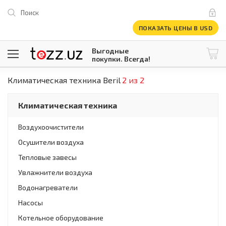
Поиск
ПОКАЗАТЬ ЦЕНЫ В USD
Выгодные
покупки. Всегда!
Климатическая техника Beril
2 из 2
@tezzuz
1 USD = 12 296.16 сум
\
Все категории
Климатическая техника
Компьютеры и оргтехника
Телевизоры
Воздухоочистители
Климатическая техника
Осушители воздуха
Климатическая техника
Встраиваемая техника
Тепловые завесы
Крупнобытовая техника
Увлажнители воздуха
Крупнобытовая техника
Водонагреватели
Встраиваемая техника
Мелкая бытовая техника
Насосы
Мелкая бытовая техника
Котельное оборудование