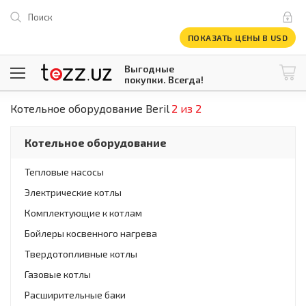
Поиск
ПОКАЗАТЬ ЦЕНЫ В USD
Выгодные
покупки. Всегда!
Котельное оборудование Beril
2 из 2
@tezzuz
1 USD = 12 296.16 сум
\
Все категории
Котельное оборудование
Компьютеры и оргтехника
Телевизоры
Тепловые насосы
Климатическая техника
Электрические котлы
Климатическая техника
Встраиваемая техника
Комплектующие к котлам
Крупнобытовая техника
Бойлеры косвенного нагрева
Крупнобытовая техника
Твердотопливные котлы
Встраиваемая техника
Мелкая бытовая техника
Газовые котлы
Мелкая бытовая техника
Расширительные баки