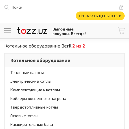
Поиск
ПОКАЗАТЬ ЦЕНЫ В USD
Выгодные
покупки. Всегда!
Котельное оборудование Beril
2 из 2
@tezzuz
1 USD = 12 296.16 сум
\
Все категории
Котельное оборудование
Компьютеры и оргтехника
Телевизоры
Тепловые насосы
Климатическая техника
Электрические котлы
Климатическая техника
Встраиваемая техника
Комплектующие к котлам
Крупнобытовая техника
Бойлеры косвенного нагрева
Крупнобытовая техника
Твердотопливные котлы
Встраиваемая техника
Мелкая бытовая техника
Газовые котлы
Мелкая бытовая техника
Расширительные баки