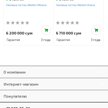
Инструменты и техника
Газовые котлы Welkin Milana
Газовые котлы Welkin Diana
Товары для дома
Красота и здоровье
Пылесосы
6 200 000 сум
6 710 000 сум
Гарантия
3 года
Гарантия
3 года
Фильтры для воды
Сантехника
О компании
Интернет-магазин
Покупателю