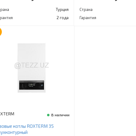
трана
Турция
Страна
арантия
2 года
Гарантия
OXTERM
В наличии
азовые котлы ROXTERM 35
вухконтурный