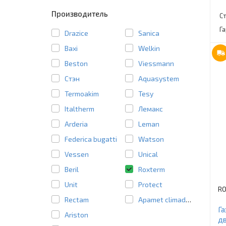
Производитель
С
Г
Drazice
Sanica
Baxi
Welkin
Beston
Viessmann
Стэн
Aquasystem
Termoakim
Tesy
Italtherm
Лемакс
Arderia
Leman
Federica bugatti
Watson
Vessen
Unical
Beril
Roxterm
Unit
Protect
R
Rectam
Apamet climadens
Г
Ariston
д