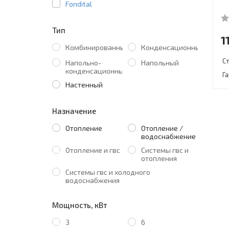
Fondital
Тип
1
Комбинированный
Конденсационный
С
Напольно-
Напольный
конденсационный
Г
Настенный
Назначение
Отопление
Отопление /
водоснабжение
Отопление и гвс
Системы гвс и
отопления
Системы гвс и холодного
водоснабжения
Мощность, кВт
3
6