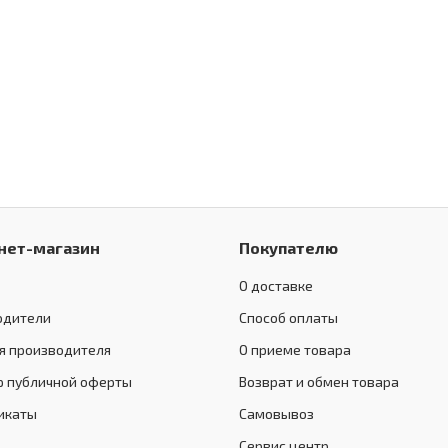
нет-магазин
Покупателю
О доставке
одители
Способ оплаты
я производителя
О приеме товара
р публичной оферты
Возврат и обмен товара
икаты
Самовывоз
Сервис центр