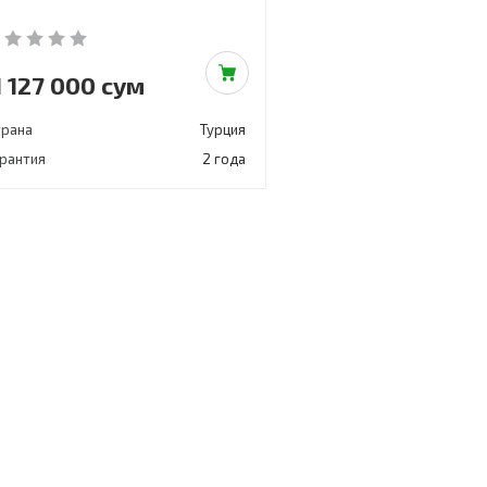
1 127 000 сум
трана
Турция
арантия
2 года