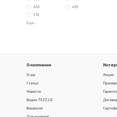
450
495
570
Еще...
О компании
Интер
О нас
Акции
Статьи
Произв
Новости
Гаранти
Видео TEZZ.UZ
Догово
Вакансии
Сертиф
Для дилеров