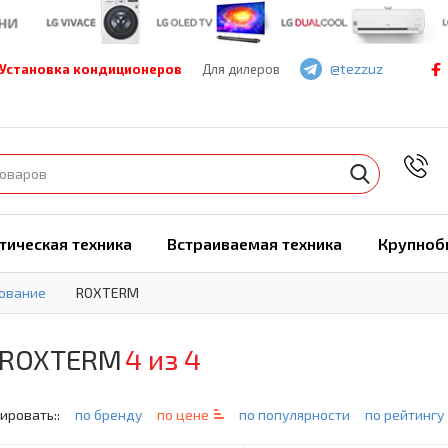
@tezzuz
Установка кондиционеров
Для дилеров
7
тическая техника
Встраиваемая техника
Крупноб
ование
ROXTERM
 ROXTERM
4 из 4
ировать::
по бренду
по цене
по популярности
по рейтингу