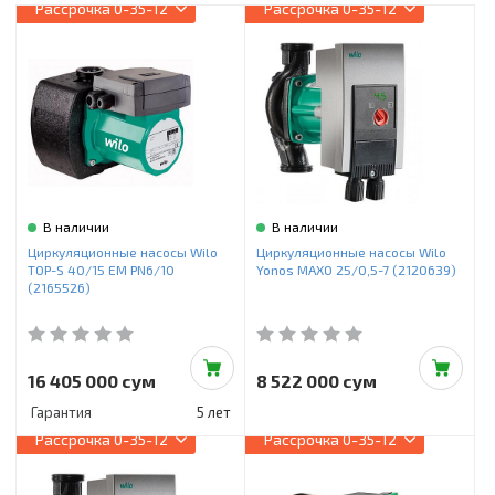
Инструменты и техника
Рассрочка
0-35-12
Рассрочка
0-35-12
Товары для дома
Красота и здоровье
Пылесосы
Фильтры для воды
В наличии
В наличии
Сантехника
Циркуляционные насосы Wilo
Циркуляционные насосы Wilo
TOP-S 40/15 EM PN6/10
Yonos MAXO 25/0,5-7 (2120639)
(2165526)
16 405 000 сум
8 522 000 сум
Гарантия
5 лет
Рассрочка
0-35-12
Рассрочка
0-35-12