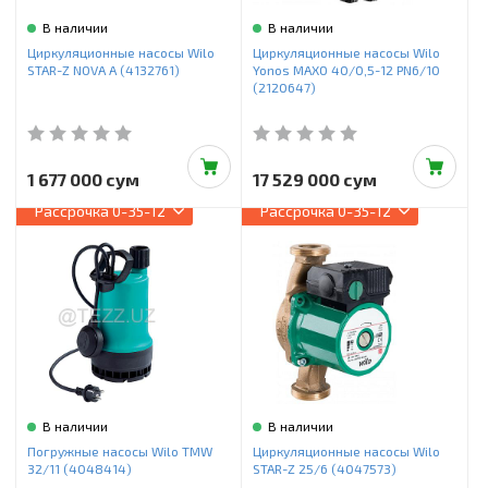
В наличии
В наличии
Циркуляционные насосы Wilo
Циркуляционные насосы Wilo
STAR-Z NOVA A (4132761)
Yonos MAXO 40/0,5-12 PN6/10
(2120647)
1 677 000 сум
17 529 000 сум
Рассрочка
0-35-12
Рассрочка
0-35-12
В наличии
В наличии
Погружные насосы Wilo TMW
Циркуляционные насосы Wilo
32/11 (4048414)
STAR-Z 25/6 (4047573)