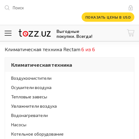
Поиск
ПОКАЗАТЬ ЦЕНЫ В USD
Выгодные
покупки. Всегда!
Климатическая техника Rectam
6 из 6
@tezzuz
1 USD = 12 296.16 сум
\
Все категории
Климатическая техника
Компьютеры и оргтехника
Телевизоры
Воздухоочистители
Климатическая техника
Осушители воздуха
Климатическая техника
Встраиваемая техника
Тепловые завесы
Крупнобытовая техника
Увлажнители воздуха
Крупнобытовая техника
Водонагреватели
Встраиваемая техника
Мелкая бытовая техника
Насосы
Мелкая бытовая техника
Котельное оборудование