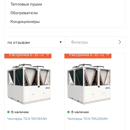
Инструменты и техника
Тепловые пушки
Обогреватели
Товары для дома
Кондиционеры
Красота и здоровье
Пылесосы
Фильтры
Фильтры для воды
Рассрочка
0-35-12
Рассрочка
0-35-12
Сантехника
В наличии
В наличии
Чиллеры TICA TAS165AH
Чиллеры TICA TAS260AH