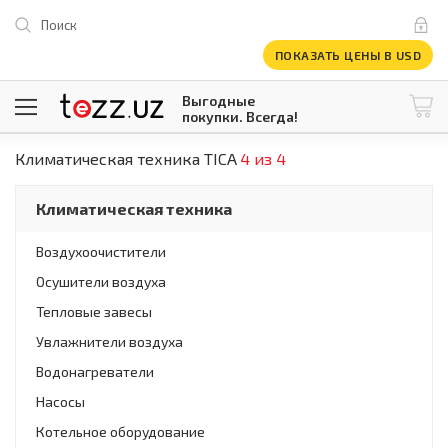
Поиск
ПОКАЗАТЬ ЦЕНЫ В USD
Выгодные
покупки. Всегда!
Климатическая техника TICA
4 из 4
@tezzuz
1 USD = 12 296.16 сум
\
Все категории
Климатическая техника
Компьютеры и оргтехника
Телевизоры
Воздухоочистители
Климатическая техника
Осушители воздуха
Климатическая техника
Встраиваемая техника
Тепловые завесы
Крупнобытовая техника
Увлажнители воздуха
Крупнобытовая техника
Водонагреватели
Встраиваемая техника
Мелкая бытовая техника
Насосы
Мелкая бытовая техника
Котельное оборудование