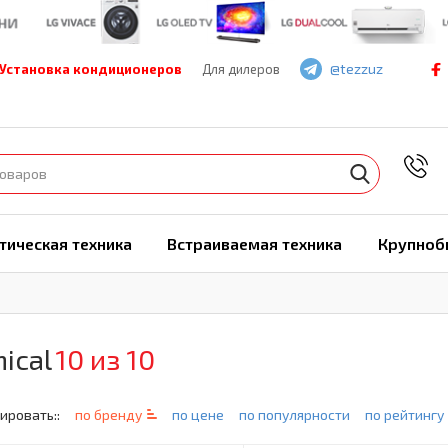
@tezzuz
Установка кондиционеров
Для дилеров
7
тическая техника
Встраиваемая техника
Крупноб
ical
10 из 10
ировать::
по бренду
по цене
по популярности
по рейтингу