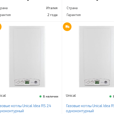
трана
Италия
Страна
арантия
2 года
Гарантия
ical
Unical
В наличии
зовые котлы Unical Idea RS 24
Газовые котлы Unical Idea R
дноконтурный
одноконтурный