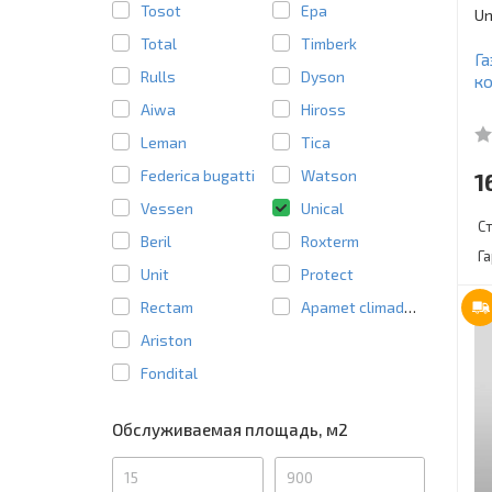
Tosot
Epa
Un
Total
Timberk
Га
Rulls
Dyson
к
Aiwa
Hiross
Leman
Tica
Federica bugatti
Watson
1
Vessen
Unical
С
Beril
Roxterm
Г
Unit
Protect
Rectam
Apamet climadens
Ariston
Fondital
Обслуживаемая площадь, м2