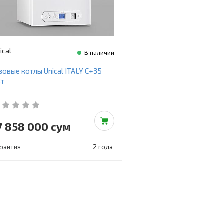
ical
В наличии
зовые котлы Unical ITALY C+35
Вт
7 858 000 сум
арантия
2 года