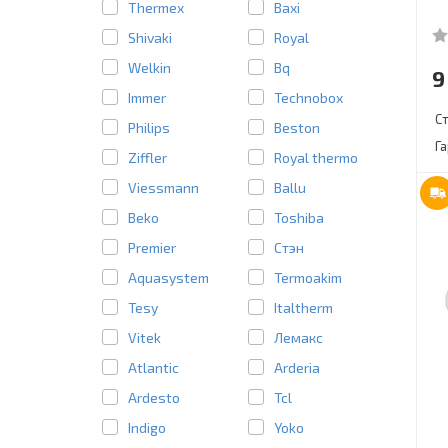
Thermex
Baxi
Shivaki
Royal
Welkin
Bq
9
Immer
Technobox
С
Philips
Beston
Г
Ziffler
Royal thermo
Viessmann
Ballu
Beko
Toshiba
Premier
Стэн
Aquasystem
Termoakim
Tesy
Italtherm
Vitek
Лемакс
Atlantic
Arderia
Ardesto
Tcl
Indigo
Yoko