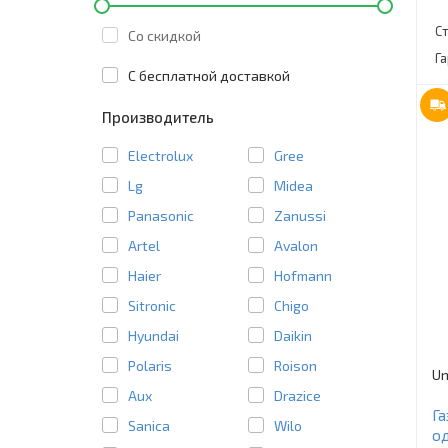
С
Со скидкой
Г
C бесплатной доставкой
Производитель
Electrolux
Gree
Lg
Midea
Panasonic
Zanussi
Artel
Avalon
Haier
Hofmann
Sitronic
Chigo
Hyundai
Daikin
Polaris
Roison
Un
Aux
Drazice
Га
Sanica
Wilo
о