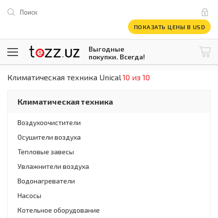
Поиск
ПОКАЗАТЬ ЦЕНЫ В USD
Выгодные
покупки. Всегда!
Климатическая техника Unical
10 из 10
@tezzuz
1 USD = 12 296.16 сум
\
Все категории
Климатическая техника
Компьютеры и оргтехника
Телевизоры
Воздухоочистители
Климатическая техника
Осушители воздуха
Климатическая техника
Встраиваемая техника
Тепловые завесы
Крупнобытовая техника
Увлажнители воздуха
Крупнобытовая техника
Водонагреватели
Встраиваемая техника
Мелкая бытовая техника
Насосы
Мелкая бытовая техника
Котельное оборудование