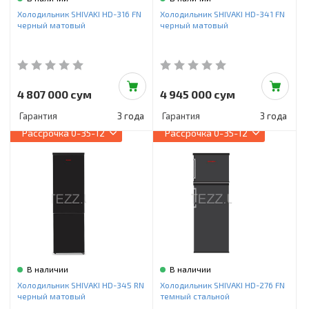
Инструменты и техника
Холодильник SHIVAKI HD-316 FN
Холодильник SHIVAKI HD-341 FN
черный матовый
черный матовый
Товары для дома
Красота и здоровье
Пылесосы
4 807 000 сум
4 945 000 сум
Гарантия
3 года
Гарантия
3 года
Фильтры для воды
Рассрочка
0-35-12
Рассрочка
0-35-12
Сантехника
В наличии
В наличии
Холодильник SHIVAKI HD-345 RN
Холодильник SHIVAKI HD-276 FN
черный матовый
темный стальной