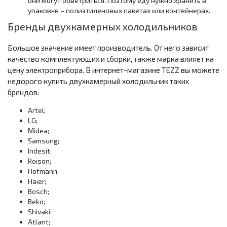
они могут обветриться. Поэтому еду нужно хранить в
упаковке – полиэтиленовых пакетах или контейнерах.
Бренды двухкамерных холодильников
Большое значение имеет производитель. От него зависит
качество комплектующих и сборки, также марка влияет на
цену электроприбора. В интернет-магазине TEZZ вы можете
недорого купить двухкамерный холодильник таких
брендов:
Artel;
LG;
Midea;
Samsung;
Indesit;
Roison;
Hofmann;
Haier;
Bosch;
Beko;
Shivaki;
Atlant;