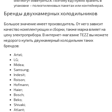
они могут обветриться. Поэтому еду нужно хранить в
упаковке – полиэтиленовых пакетах или контейнерах.
Бренды двухкамерных холодильников
Большое значение имеет производитель. От него зависит
качество комплектующих и сборки, также марка влияет на
цену электроприбора. В интернет-магазине TEZZ вы можете
недорого купить двухкамерный холодильник таких
брендов:
Artel;
LG;
Midea;
Samsung;
Indesit;
Roison;
Hofmann;
Haier;
Bosch;
Beko;
Shivaki;
Atlant;