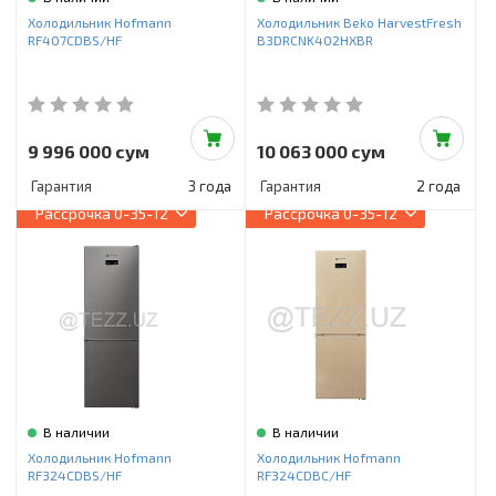
Инструменты и техника
Холодильник Hofmann
Холодильник Beko HarvestFresh
RF407CDBS/HF
B3DRCNK402HXBR
Товары для дома
Красота и здоровье
Пылесосы
9 996 000 сум
10 063 000 сум
Гарантия
3 года
Гарантия
2 года
Фильтры для воды
Рассрочка
0-35-12
Рассрочка
0-35-12
Сантехника
В наличии
В наличии
Холодильник Hofmann
Холодильник Hofmann
RF324CDBS/HF
RF324CDBC/HF