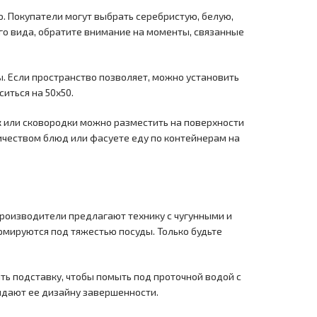
. Покупатели могут выбрать серебристую, белую,
го вида, обратите внимание на моменты, связанные
. Если пространство позволяет, можно установить
иться на 50х50.
 или сковородки можно разместить на поверхности
ичеством блюд или фасуете еду по контейнерам на
оизводители предлагают технику с чугунными и
рмируются под тяжестью посуды. Только будьте
ть подставку, чтобы помыть под проточной водой с
ридают ее дизайну завершенности.