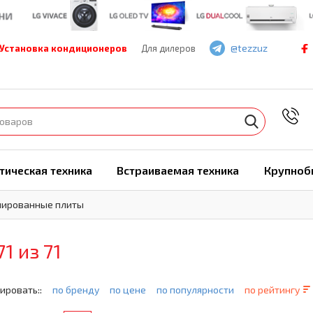
@tezzuz
Установка кондиционеров
Для дилеров
7
тическая техника
Встраиваемая техника
Крупноб
ированные плиты
71 из 71
ировать::
по бренду
по цене
по популярности
по рейтингу