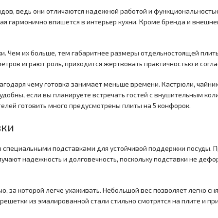
дов, ведь они отличаются надежной работой и функциональностью
ая гармонично впишется в интерьер кухни. Кроме бренда и внешне
ки. Чем их больше, тем габаритнее размеры отдельностоящей плиты
метров играют роль, приходится жертвовать практичностью и соглас
годаря чему готовка занимает меньше времени. Кастрюли, чайник
 удобны, если вы планируете встречать гостей с внушительным кол
телей готовить много предусмотрены плиты на 5 конфорок.
вки
специальными подставками для устойчивой поддержки посуды. Пр
лучают надежность и долговечность, поскольку подставки не дефо
, за которой легче ухаживать. Небольшой вес позволяет легко сня
 решетки из эмалированной стали стильно смотрятся на плите и п