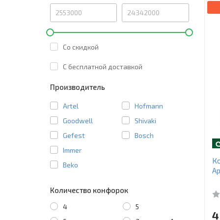
Со скидкой
C бесплатной доставкой
Производитель
Artel
Hofmann
Goodwell
Shivaki
Gefest
Bosch
Immer
Ко
Beko
Ap
Количество конфорок
4
5
4