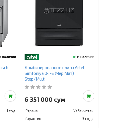
В наличии
В наличии
osch
Комбинированные плиты Artel
Simfoniya 04-E (Чер Мат)
Step/Multi
6 351 000 сум
1 год
Страна
Узбекистан
Гарантия
3 года