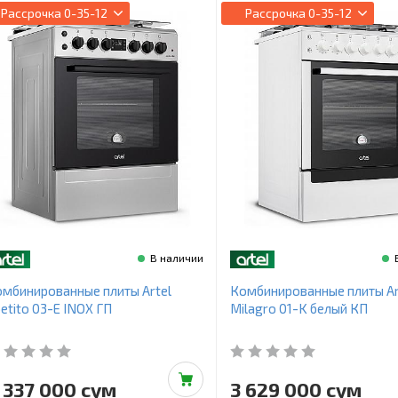
Рассрочка
0-35-12
Рассрочка
0-35-12
В наличии
мбинированные плиты Artel
Комбинированные плиты Ar
etito 03-E INOX ГП
Milagro 01-K белый КП
 337 000 сум
3 629 000 сум