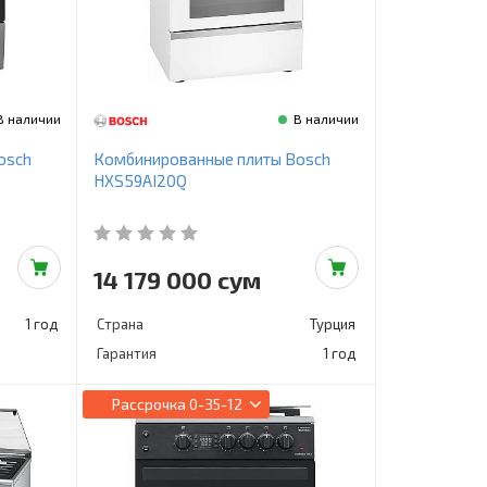
В наличии
В наличии
osch
Комбинированные плиты Bosch
HXS59AI20Q
14 179 000 сум
1 год
Страна
Турция
Гарантия
1 год
Рассрочка
0-35-12