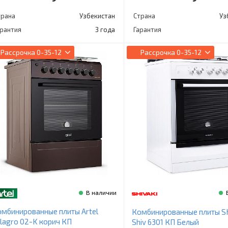
трана
Узбекистан
Страна
Уз
арантия
3 года
Гарантия
Рассрочка
0-35-12
Рассрочка
0-35-12
В наличии
мбинированные плиты Artel
Комбинированные плиты S
lagro 02-K корич КП
Shiv 6301 КП Белый