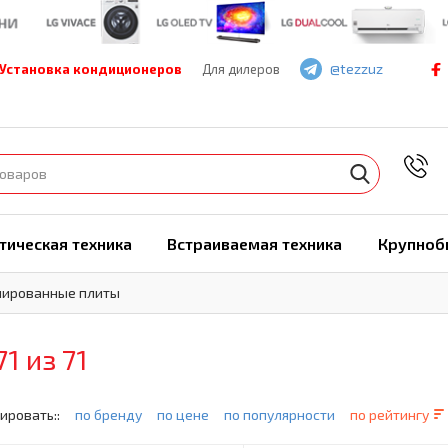
@tezzuz
Установка кондиционеров
Для дилеров
7
тическая техника
Встраиваемая техника
Крупноб
ированные плиты
71 из 71
ировать::
по бренду
по цене
по популярности
по рейтингу