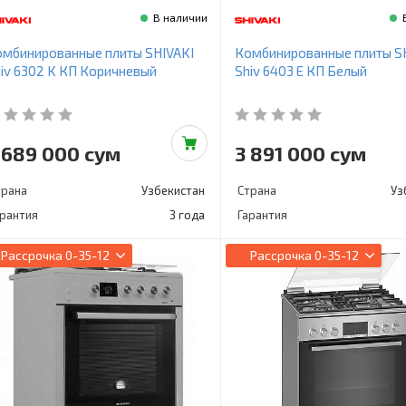
В наличии
мбинированные плиты SHIVAKI
Комбинированные плиты S
iv 6302 K КП Коричневый
Shiv 6403 E КП Белый
 689 000 сум
3 891 000 сум
трана
Узбекистан
Страна
Уз
арантия
3 года
Гарантия
Рассрочка
0-35-12
Рассрочка
0-35-12