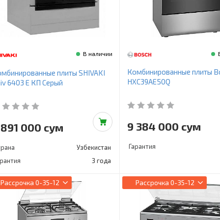
В наличии
Комбинированные плиты B
мбинированные плиты SHIVAKI
HXC39AE50Q
iv 6403 E КП Серый
9 384 000 сум
 891 000 сум
Гарантия
трана
Узбекистан
арантия
3 года
Рассрочка
0-35-12
Рассрочка
0-35-12