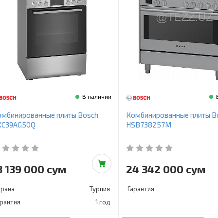
В наличии
омбинированные плиты Bosch
Комбинированные плиты B
XC39AG50Q
HSB738257M
3 139 000 сум
24 342 000 сум
трана
Турция
Гарантия
арантия
1 год