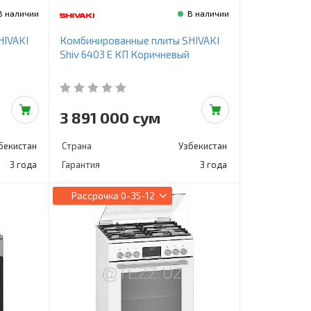
В наличии
В наличии
HIVAKI
Комбинированные плиты SHIVAKI
Shiv 6403 E КП Коричневый
3 891 000 сум
бекистан
Страна
Узбекистан
3 года
Гарантия
3 года
Рассрочка
0-35-12