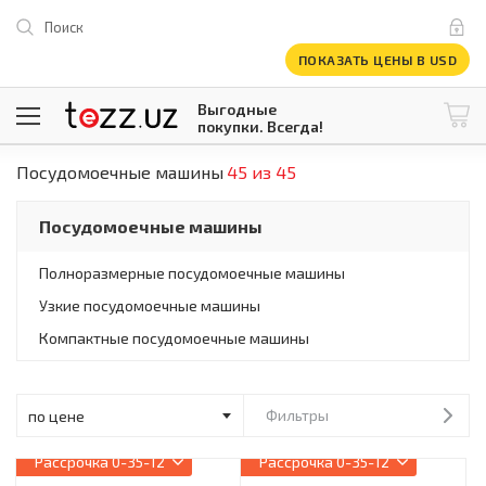
Поиск
ПОКАЗАТЬ ЦЕНЫ В USD
Выгодные
покупки. Всегда!
Посудомоечные машины
45 из 45
@tezzuz
1 USD = 12 296.16 сум
\
Все категории
Посудомоечные машины
Компьютеры и оргтехника
Телевизоры
Полноразмерные посудомоечные машины
Климатическая техника
Узкие посудомоечные машины
Климатическая техника
Встраиваемая техника
Компактные посудомоечные машины
Крупнобытовая техника
Крупнобытовая техника
Встраиваемая техника
Фильтры
Мелкая бытовая техника
Мелкая бытовая техника
Рассрочка
0-35-12
Рассрочка
0-35-12