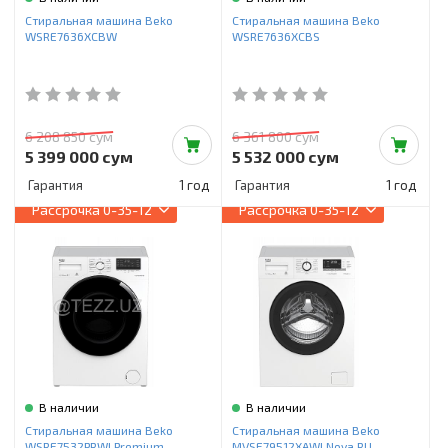
Инструменты и техника
Стиральная машина Beko
Стиральная машина Beko
WSRE7636XCBW
WSRE7636XCBS
Товары для дома
Красота и здоровье
Пылесосы
6 208 850 сум
6 361 800 сум
5 399 000 сум
5 532 000 сум
Фильтры для воды
Гарантия
1 год
Гарантия
1 год
Рассрочка
0-35-12
Рассрочка
0-35-12
Сантехника
В наличии
В наличии
Стиральная машина Beko
Стиральная машина Beko
WSRE7532PRWI Premium
MVSE79512XAWI Nova RU