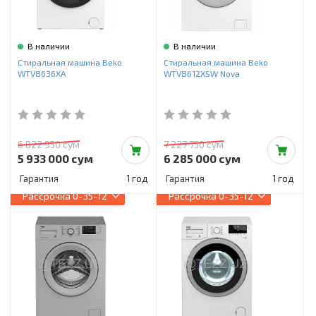
В наличии
В наличии
Стиральная машина Beko
Стиральная машина Beko
WTV8636XA
WTV8612XSW Nova
6 822 950 сум
7 227 750 сум
5 933 000 сум
6 285 000 сум
Гарантия
1 год
Гарантия
1 год
Рассрочка
0-35-12
Рассрочка
0-35-12