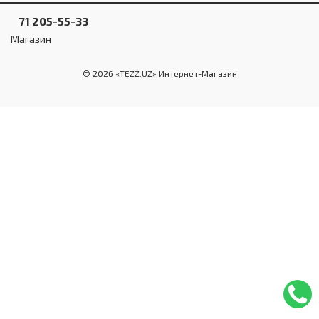
Инструменты и техника
71 205-55-33
Товары для дома
Магазин
Красота и здоровье
© 2026 «TEZZ.UZ» Интернет-Магазин
Пылесосы
Фильтры для воды
Сантехника