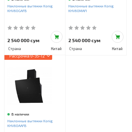
Инструменты и техника
Наклонные вытяжки Konig
Наклонные вытяжки Konig
KHV60GAFB
KHV60MAFI
Товары для дома
Красота и здоровье
Пылесосы
2 540 000 сум
2 540 000 сум
Страна
Китай
Страна
Китай
Фильтры для воды
Рассрочка
0-35-12
Сантехника
В наличии
Наклонные вытяжки Konig
KHV60AAFB