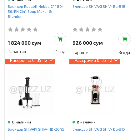
Инструменты и техника
Блендер Russell Hobbs 21480-
Блендер SHIVAKI SHIV- BL-818
56/RH 2in1 Soup Maker &
Товары для дома
Blender
Красота и здоровье
Пылесосы
1 824 000 сум
926 000 сум
Гарантия
1 год
Гарантия
3года
Фильтры для воды
Рассрочка
0-35-12
Рассрочка
0-35-12
Сантехника
В наличии
В наличии
Блендер SHIVAKI SHIV- HB-2045
Блендер SHIVAKI SHIV- BL-815