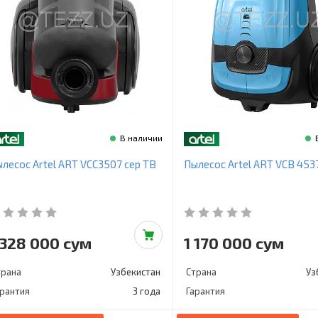
В наличии
лесос Artel ART VCC3507 сер ТВ
Пылесос Artel ART VCB 453
 328 000 сум
1 170 000 сум
трана
Узбекистан
Страна
Уз
арантия
3 года
Гарантия