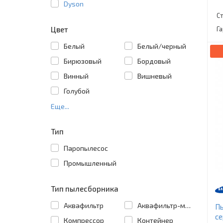
Dyson
С
Цвет
Г
Белый
Белый/черный
Бирюзовый
Бордовый
Винный
Вишневый
Голубой
Еще...
Тип
Паропылесос
Промышленный
Тип пылесборника
Аквафильтр
Аквафильтр-мешок
П
с
Компрессор
Контейнер