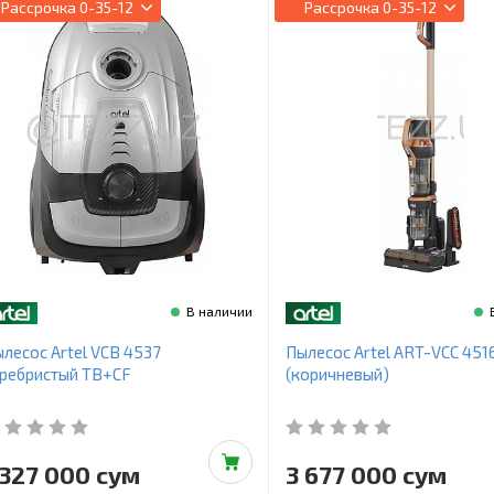
Рассрочка
0-35-12
Рассрочка
0-35-12
В наличии
лесос Artel VCB 4537
Пылесос Artel ART-VCC 451
ребристый ТВ+CF
(коричневый)
 327 000 сум
3 677 000 сум