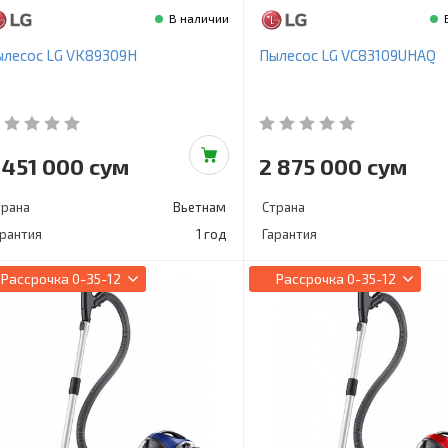
В наличии
ылесос LG VK89309H
Пылесос LG VC83109UHAQ
 451 000 сум
2 875 000 сум
трана
Вьетнам
Страна
арантия
1 год
Гарантия
Рассрочка
0-35-12
Рассрочка
0-35-12