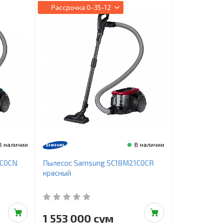
Рассрочка
0-35-12
В наличии
В наличии
1C0CN
Пылесос Samsung SC18M21C0CR
красный
1 553 000 сум