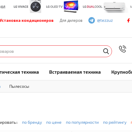
@tezzuz
Установка кондиционеров
Для дилеров
7
тическая техника
Встраиваемая техника
Крупноб
а
Пылесосы
ировать::
по бренду
по цене
по популярности
по рейтингу