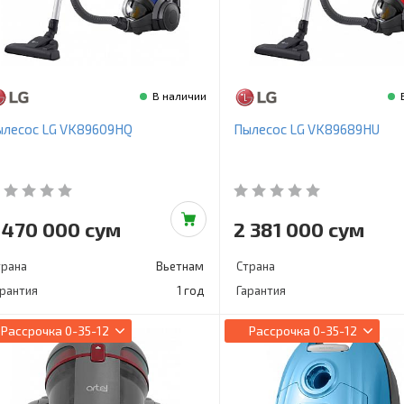
В наличии
ылесос LG VK89609HQ
Пылесос LG VK89689HU
 470 000 сум
2 381 000 сум
трана
Вьетнам
Страна
арантия
1 год
Гарантия
Рассрочка
0-35-12
Рассрочка
0-35-12