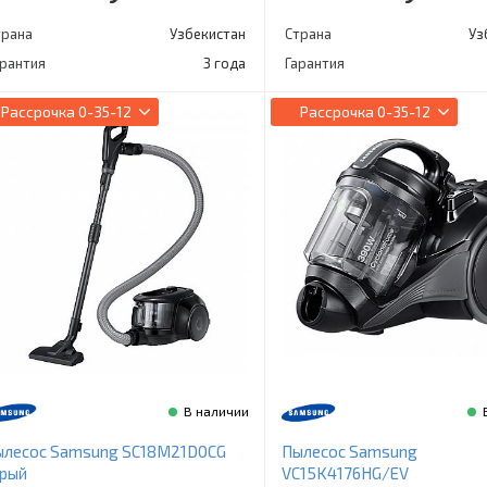
трана
Узбекистан
Страна
Уз
арантия
3 года
Гарантия
Рассрочка
0-35-12
Рассрочка
0-35-12
В наличии
ылесос Samsung SC18M21D0CG
Пылесос Samsung
ерый
VC15K4176HG/EV