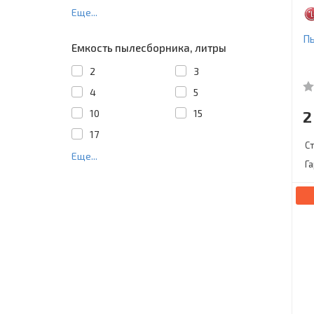
Еще...
П
Емкость пылесборника, литры
2
3
4
5
10
15
2
17
С
Еще...
Г