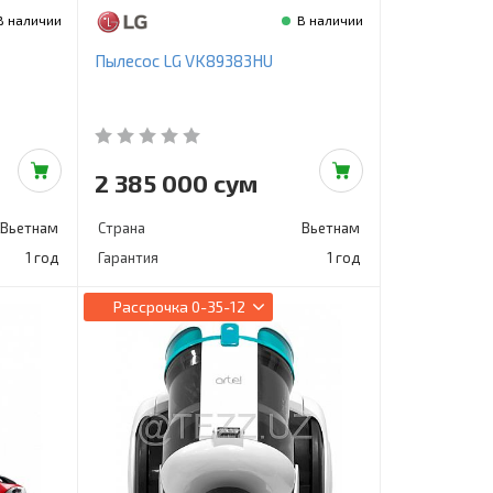
В наличии
В наличии
Пылесос LG VK89383HU
2 385 000 сум
Вьетнам
Страна
Вьетнам
1 год
Гарантия
1 год
Рассрочка
0-35-12