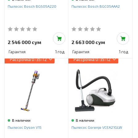
Инструменты и техника
Пылесос Bosch BGS05A220
Пылесос Bosch BGC05AAA2
Товары для дома
Красота и здоровье
Пылесосы
2 546 000 сум
2 663 000 сум
Гарантия
1 год
Гарантия
1 год
Фильтры для воды
Рассрочка
0-35-12
Рассрочка
0-35-12
Сантехника
В наличии
В наличии
Пылесос Dyson V15
Пылесос Gorenje VCEA21GLW