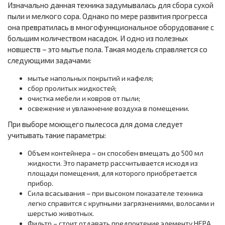
Изначально данная техника задумывалась для сбора сухой
пыли и мелкого сора. Однако по мере развития прогресса
она превратилась в многофункциональное оборудование с
большим количеством насадок. И одно из полезных
новшеств – это мытье пола. Такая модель справляется со
следующими задачами:
мытье напольных покрытий и кафеля;
сбор пролитых жидкостей;
очистка мебели и ковров от пыли;
освежение и увлажнение воздуха в помещении.
При выборе моющего пылесоса для дома следует
учитывать такие параметры:
Объем контейнера – он способен вмещать до 500 мл
жидкости. Это параметр рассчитывается исходя из
площади помещения, для которого приобретается
прибор.
Сила всасывания – при высоком показателе техника
легко справится с крупными загрязнениями, волосами и
шерстью животных.
Фильтр – стоит отдавать предпочтение элементу HEPA.