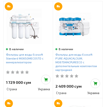
Инструменты и техника
Товары для дома
Красота и здоровье
Пылесосы
Фильтры для воды
В наличии
В наличии
Сантехника
Фильтры для воды Ecosoft
Фильтры для воды Ecosoft
Standard MO650MECOSTD с
P’URE AQUACALCIUM,
минерализатором
MO675MACPUREECO с
дополнительным комплектом
картриджей
1 729 000 сум
2 409 000 сум
Страна
Украина
Страна
Украина