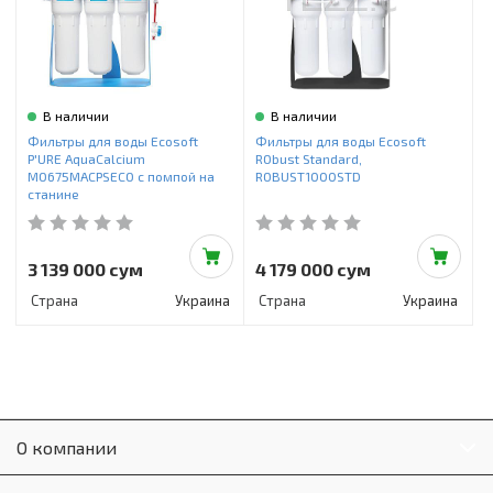
В наличии
В наличии
Фильтры для воды Ecosoft
Фильтры для воды Ecosoft
P'URE AquaCalcium
RObust Standard,
MO675MACPSECO с помпой на
ROBUST1000STD
станине
3 139 000 сум
4 179 000 сум
Страна
Украина
Страна
Украина
О компании