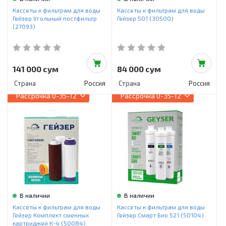
Инструменты и техника
Кассеты к фильтрам для воды
Кассеты к фильтрам для воды
Гейзер Угольный постфильтр
Гейзер 501 (30500)
Товары для дома
(27093)
Красота и здоровье
Пылесосы
141 000 сум
84 000 сум
Страна
Россия
Страна
Россия
Фильтры для воды
Рассрочка
0-35-12
Рассрочка
0-35-12
Сантехника
В наличии
В наличии
Кассеты к фильтрам для воды
Кассеты к фильтрам для воды
Гейзер Комплект сменных
Гейзер Смарт Био 521 (50104)
картриджей К-4 (50084)