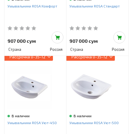
Инструменты и техника
Умывальники ROSA Комфорт
Умывальники ROSA Стандарт
Товары для дома
Красота и здоровье
Пылесосы
907 000 сум
907 000 сум
Страна
Россия
Страна
Россия
Фильтры для воды
Рассрочка
0-35-12
Рассрочка
0-35-12
Сантехника
В наличии
В наличии
Умывальники ROSA Уют-450
Умывальники ROSA Уют-500