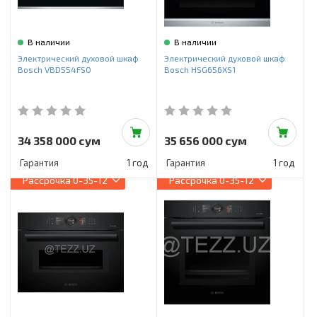
Инструменты и техника
Товары для дома
В наличии
В наличии
Электрический духовой шкаф
Электрический духовой шкаф
Красота и здоровье
Bosch VBD554FS0
Bosch HSG656XS1
Пылесосы
Фильтры для воды
34 358 000 сум
35 656 000 сум
Сантехника
Гарантия
1 год
Гарантия
1 год
Рассрочка
0-35-12
Рассрочка
0-35-12