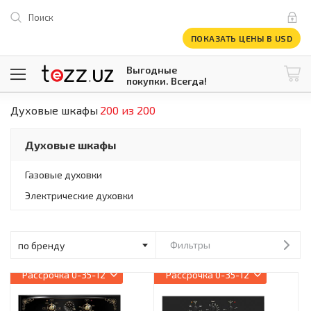
Поиск
ПОКАЗАТЬ ЦЕНЫ В USD
Выгодные
покупки. Всегда!
Духовые шкафы
200 из 200
@tezzuz
1 USD = 12 296.16 сум
\
Все категории
Духовые шкафы
Компьютеры и оргтехника
Телевизоры
Газовые духовки
Климатическая техника
Электрические духовки
Климатическая техника
Встраиваемая техника
Крупнобытовая техника
Крупнобытовая техника
Фильтры
Встраиваемая техника
Рассрочка
0-35-12
Рассрочка
0-35-12
Мелкая бытовая техника
Мелкая бытовая техника