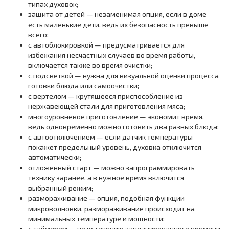
типах духовок;
защита от детей — незаменимая опция, если в доме
есть маленькие дети, ведь их безопасность превыше
всего;
с автоблокировкой — предусматривается для
избежания несчастных случаев во время работы,
включается также во время очистки;
с подсветкой — нужна для визуальной оценки процесса
готовки блюда или самоочистки;
с вертелом — крутящееся приспособление из
нержавеющей стали для приготовления мяса;
многоуровневое приготовление — экономит время,
ведь одновременно можно готовить два разных блюда;
с автоотключением — если датчик температуры
покажет предельный уровень, духовка отключится
автоматически;
отложенный старт — можно запрограммировать
технику заранее, а в нужное время включится
выбранный режим;
размораживание — опция, подобная функции
микроволновки, размораживание происходит на
минимальных температуре и мощности;
с таймером — по истечению запланированного времени