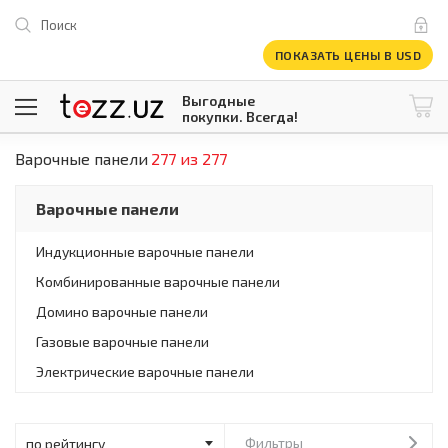
Поиск
ПОКАЗАТЬ ЦЕНЫ В USD
Выгодные
покупки. Всегда!
Варочные панели
277 из 277
@tezzuz
1 USD = 12 296.16 сум
\
Все категории
Варочные панели
Компьютеры и оргтехника
Телевизоры
Индукционные варочные панели
Климатическая техника
Комбинированные варочные панели
Климатическая техника
Встраиваемая техника
Домино варочные панели
Крупнобытовая техника
Газовые варочные панели
Крупнобытовая техника
Электрические варочные панели
Встраиваемая техника
Мелкая бытовая техника
Мелкая бытовая техника
Фильтры