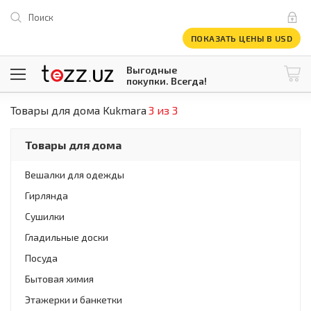
Поиск
ПОКАЗАТЬ ЦЕНЫ В USD
Выгодные
покупки. Всегда!
Товары для дома Kukmara
3 из 3
@tezzuz
1 USD = 12 296.16 сум
\
Все категории
Товары для дома
Компьютеры и оргтехника
Телевизоры
Вешалки для одежды
Климатическая техника
Гирлянда
Климатическая техника
Встраиваемая техника
Сушилки
Крупнобытовая техника
Гладильные доски
Крупнобытовая техника
Посуда
Встраиваемая техника
Мелкая бытовая техника
Бытовая химия
Мелкая бытовая техника
Этажерки и банкетки