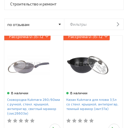
Инструменты и техника
Строительство и ремонт
Товары для дома
Фильтры
Красота и здоровье
Рассрочка
0-35-12
Рассрочка
0-35-12
Пылесосы
Фильтры для воды
Сантехника
В наличии
В наличии
Сковородка Kukmara 260/60мм
Казан Kukmara для плова 3,5л
с ручкой, стекл. крышкой,
со стекл. крышкой, антипригар,
антипригар, светлый мрамор
темный мрамор (кмт37а)
(смс26603а)