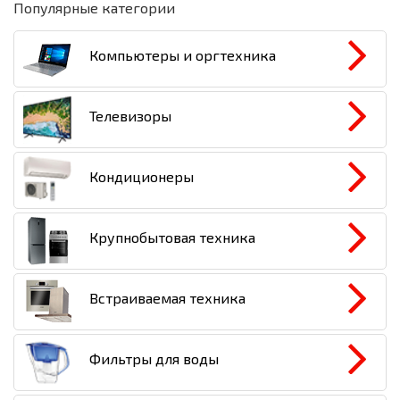
Инструменты и техника
Популярные категории
Товары для дома
Компьютеры и оргтехника
Красота и здоровье
Телевизоры
Пылесосы
Фильтры для воды
Кондиционеры
Сантехника
Крупнобытовая техника
Встраиваемая техника
Фильтры для воды