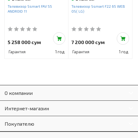
Инструменты и техника
Телевизор Ssmart FAV 55
Телевизор Ssmart F22 65 WEB
ANDROID 11
OS( LG)
Товары для дома
Красота и здоровье
Пылесосы
5 258 000 сум
7 200 000 сум
Гарантия
1 год
Гарантия
1 год
Фильтры для воды
Сантехника
О компании
Интернет-магазин
Покупателю