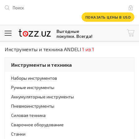
Поиск
ПОКАЗАТЬ ЦЕНЫ В USD
Выгодные
покупки. Всегда!
Инструменты и техника ANDELI
1 из 1
@tezzuz
1 USD = 12 296.16 сум
\
Все категории
Инструменты и техника
Компьютеры и оргтехника
Телевизоры
Наборы инструментов
Климатическая техника
Ручные инструменты
Климатическая техника
Встраиваемая техника
Аккумуляторные инструменты
Крупнобытовая техника
Пневмоинструменты
Крупнобытовая техника
Силовая техника
Встраиваемая техника
Мелкая бытовая техника
Сварочное оборудование
Мелкая бытовая техника
Станки