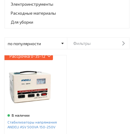
Инструменты и техника
Электроинструменты
Расходные материалы
Товары для дома
Для уборки
Красота и здоровье
Пылесосы
Фильтры
Фильтры для воды
Рассрочка
0-35-12
Сантехника
В наличии
Стабилизаторы напряжения
ANDELI ASV 500VA 150-250V