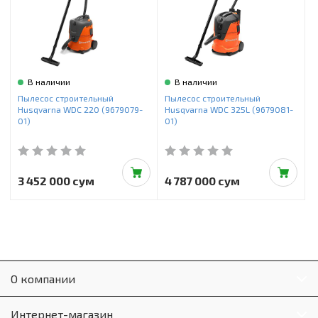
Инструменты и техника
Товары для дома
Красота и здоровье
В наличии
В наличии
Пылесосы
Пылесос строительный
Пылесос строительный
Husqvarna WDC 220 (9679079-
Husqvarna WDC 325L (9679081-
Фильтры для воды
01)
01)
Сантехника
3 452 000 сум
4 787 000 сум
О компании
Интернет-магазин