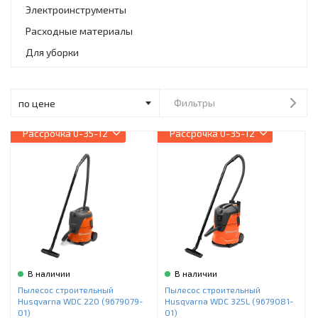
Инструменты и техника
Электроинструменты
Расходные материалы
Товары для дома
Для уборки
Красота и здоровье
Пылесосы
Фильтры
Фильтры для воды
Рассрочка
0-35-12
Рассрочка
0-35-12
Сантехника
В наличии
В наличии
Пылесос строительный
Пылесос строительный
Husqvarna WDC 220 (9679079-
Husqvarna WDC 325L (9679081-
01)
01)