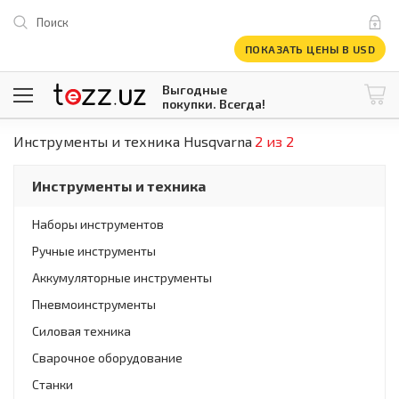
Поиск
ПОКАЗАТЬ ЦЕНЫ В USD
Выгодные
покупки. Всегда!
Инструменты и техника Husqvarna
2 из 2
@tezzuz
1 USD = 12 296.16 сум
\
Все категории
Инструменты и техника
Компьютеры и оргтехника
Телевизоры
Наборы инструментов
Климатическая техника
Ручные инструменты
Климатическая техника
Встраиваемая техника
Аккумуляторные инструменты
Крупнобытовая техника
Пневмоинструменты
Крупнобытовая техника
Силовая техника
Встраиваемая техника
Мелкая бытовая техника
Сварочное оборудование
Мелкая бытовая техника
Станки