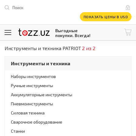
Поиск
ПОКАЗАТЬ ЦЕНЫ В USD
Выгодные
покупки. Всегда!
Инструменты и техника PATRIOT
2 из 2
@tezzuz
1 USD = 12 296.16 сум
\
Все категории
Инструменты и техника
Компьютеры и оргтехника
Телевизоры
Наборы инструментов
Климатическая техника
Ручные инструменты
Климатическая техника
Встраиваемая техника
Аккумуляторные инструменты
Крупнобытовая техника
Пневмоинструменты
Крупнобытовая техника
Силовая техника
Встраиваемая техника
Мелкая бытовая техника
Сварочное оборудование
Мелкая бытовая техника
Станки