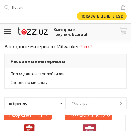
Поиск
ПОКАЗАТЬ ЦЕНЫ В USD
Выгодные
покупки. Всегда!
Расходные материалы Milwaukee
3 из 3
@tezzuz
1 USD = 12 296.16 сум
\
Все категории
Расходные материалы
Компьютеры и оргтехника
Телевизоры
Пилки для электролобзиков
Климатическая техника
Сверло по металлу
Климатическая техника
Встраиваемая техника
Крупнобытовая техника
Крупнобытовая техника
Фильтры
Встраиваемая техника
Рассрочка
0-35-12
Рассрочка
0-35-12
Мелкая бытовая техника
Мелкая бытовая техника