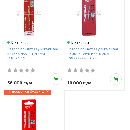
Инструменты и техника
Товары для дома
Красота и здоровье
Пылесосы
В наличии
В наличии
Сверло по металлу Milwaukee
Сверло по металлу Milwaukee
Фильтры для воды
RedHEX HSS-G TiN 9мм
THUNDERWEB HSS-G 2мм
(48894721)
(4932352347), 2шт
Сантехника
56 000 сум
10 000 сум
Рассрочка
0-35-12