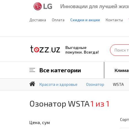
Доставка
Оплата
Скидки и акции
Контакты
Выгодные
покупки. Всегда!
Все категории
Клима
Красота и здоровье
Озонатор
WSTA
Озонатор WSTA
1 из 1
Сорт
Цена, сум