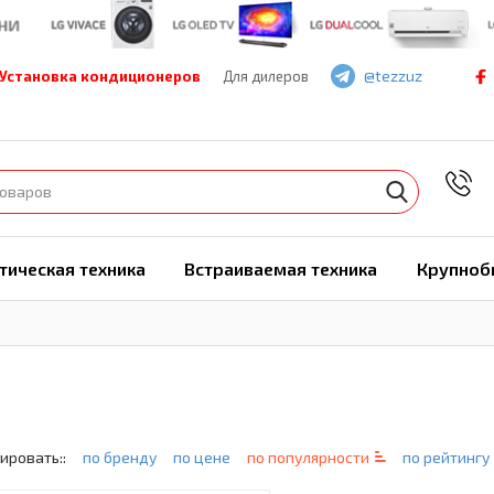
@tezzuz
Установка кондиционеров
Для дилеров
7
тическая техника
Встраиваемая техника
Крупноб
ировать::
по бренду
по цене
по популярности
по рейтингу