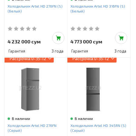
Инструменты и техника
Холодильник Artel HD 276FN (S)
Холодильник Artel HD 316FN (S)
(Белый)
(Белый)
Товары для дома
Красота и здоровье
Пылесосы
4 232 000 сум
4 773 000 сум
Гарантия
3 года
Гарантия
3 года
Фильтры для воды
Рассрочка
0-35-12
Рассрочка
0-35-12
Сантехника
В наличии
В наличии
Холодильник Artel HD 276FN
Холодильник Artel HD 345RN (S)
(Серый)
(Серый)