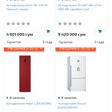
Инструменты и техника
Холодильник Artel HD-316 FN
Холодильник ATLANT ХМ-4524-
Черный глянец
080-ND серебристый
Товары для дома
Красота и здоровье
Пылесосы
4 801 000 сум
9 420 000 сум
Гарантия
3 года
Гарантия
3 года
Фильтры для воды
Рассрочка
0-35-12
Рассрочка
0-35-12
Сантехника
В наличии
В наличии
Холодильник Haier C2F636CRRG
Холодильник Bosch
KGD86AW304