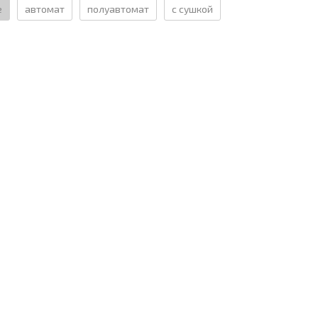
е
автомат
полуавтомат
с сушкой