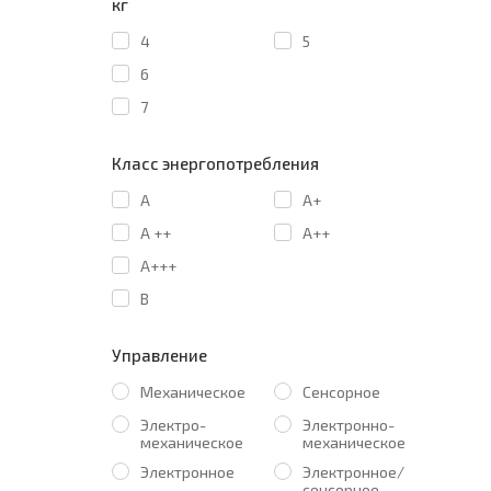
кг
4
5
6
7
Класс энергопотребления
A
A+
A ++
A++
A+++
B
Управление
Механическое
Сенсорное
Электро-
Электронно-
механическое
механическое
Электронное
Электронное/
сенсорное