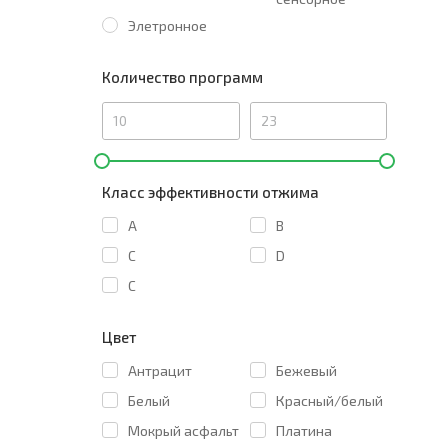
Элетронное
Количество программ
Класс эффективности отжима
A
B
C
D
С
Цвет
Антрацит
Бежевый
Белый
Красный/белый
Мокрый асфальт
Платина