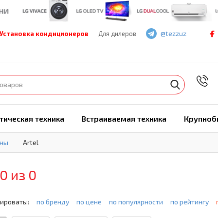
@tezzuz
Установка кондиционеров
Для дилеров
7
тическая техника
Встраиваемая техника
Крупноб
ины
Artel
0 из 0
ировать::
по бренду
по цене
по популярности
по рейтингу