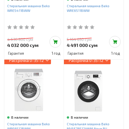
Инструменты и техника
Стиральная машина Beko
Стиральная машина Beko
WRE5411BWW
WRE6511BWW
Товары для дома
Красота и здоровье
Пылесосы
4 636 800 сум
5 164 650 сум
4 032 000 сум
4 491 000 сум
Фильтры для воды
Гарантия
1 год
Гарантия
1 год
Рассрочка
0-35-12
Рассрочка
0-35-12
Сантехника
В наличии
В наличии
Стиральная машина Beko
Стиральная машина Beko
WRE6512BWW
MVSE79512XAWI Nova RU