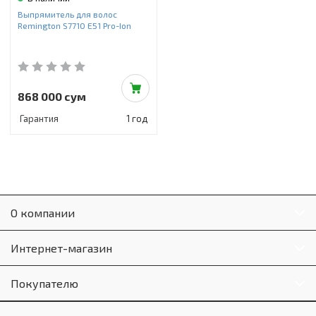
Инструменты и техника
Выпрямитель для волос
Remington S7710 E51 Pro-Ion
Товары для дома
Красота и здоровье
Пылесосы
868 000 сум
Гарантия
1 год
Фильтры для воды
Сантехника
О компании
Интернет-магазин
Покупателю