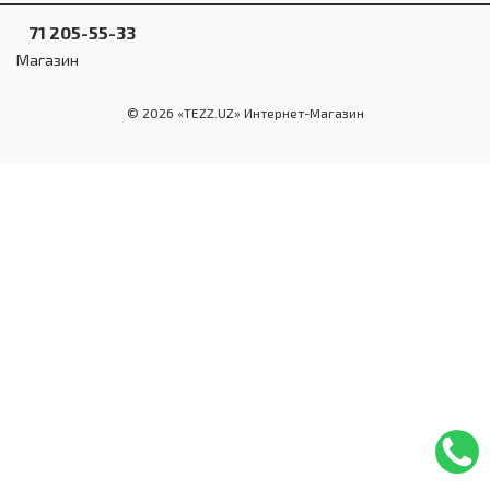
Инструменты и техника
71 205-55-33
Товары для дома
Магазин
Красота и здоровье
© 2026 «TEZZ.UZ» Интернет-Магазин
Пылесосы
Фильтры для воды
Сантехника