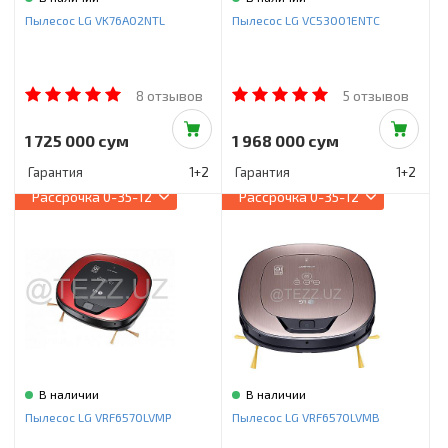
Инструменты и техника
Пылесос LG VK76A02NTL
Пылесос LG VC53001ENTC
Товары для дома
Красота и здоровье
8 отзывов
5 отзывов
Пылесосы
1 725 000 сум
1 968 000 сум
Фильтры для воды
Гарантия
1+2
Гарантия
1+2
Рассрочка
0-35-12
Рассрочка
0-35-12
Сантехника
В наличии
В наличии
Пылесос LG VRF6570LVMP
Пылесос LG VRF6570LVMB