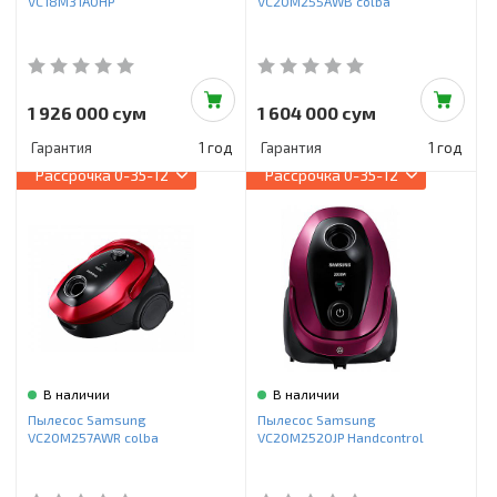
VC18M31A0HP
VC20M255AWB colba
1 926 000 сум
1 604 000 сум
Гарантия
1 год
Гарантия
1 год
Рассрочка
0-35-12
Рассрочка
0-35-12
В наличии
В наличии
Пылесос Samsung
Пылесос Samsung
VC20M257AWR colba
VC20M2520JP Handcontrol