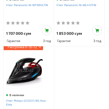
Инструменты и техника
Утюг Panasonic NI-WT980LTW
Утюг Panasonic NI-WL41VTW
Товары для дома
Красота и здоровье
Пылесосы
1 707 000 сум
1 853 000 сум
Гарантия
3 год
Гарантия
3 год
Фильтры для воды
Рассрочка
0-35-12
Сантехника
В наличии
Утюг Philips GC5037/80 Azur
Elite