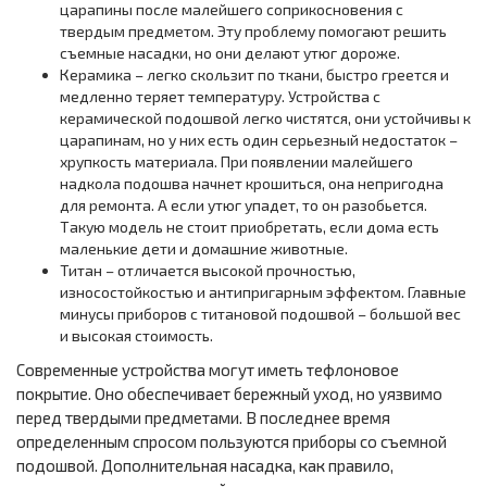
царапины после малейшего соприкосновения с
твердым предметом. Эту проблему помогают решить
съемные насадки, но они делают утюг дороже.
Керамика – легко скользит по ткани, быстро греется и
медленно теряет температуру. Устройства с
керамической подошвой легко чистятся, они устойчивы к
царапинам, но у них есть один серьезный недостаток –
хрупкость материала. При появлении малейшего
надкола подошва начнет крошиться, она непригодна
для ремонта. А если утюг упадет, то он разобьется.
Такую модель не стоит приобретать, если дома есть
маленькие дети и домашние животные.
Титан – отличается высокой прочностью,
износостойкостью и антипригарным эффектом. Главные
минусы приборов с титановой подошвой – большой вес
и высокая стоимость.
Современные устройства могут иметь тефлоновое
покрытие. Оно обеспечивает бережный уход, но уязвимо
перед твердыми предметами. В последнее время
определенным спросом пользуются приборы со съемной
подошвой. Дополнительная насадка, как правило,