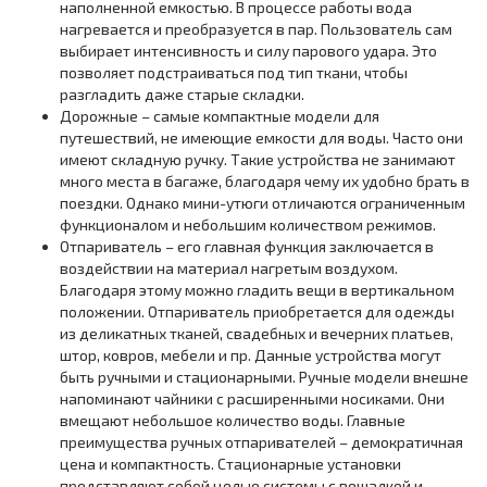
наполненной емкостью. В процессе работы вода
нагревается и преобразуется в пар. Пользователь сам
выбирает интенсивность и силу парового удара. Это
позволяет подстраиваться под тип ткани, чтобы
разгладить даже старые складки.
Дорожные – самые компактные модели для
путешествий, не имеющие емкости для воды. Часто они
имеют складную ручку. Такие устройства не занимают
много места в багаже, благодаря чему их удобно брать в
поездки. Однако мини-утюги отличаются ограниченным
функционалом и небольшим количеством режимов.
Отпариватель – его главная функция заключается в
воздействии на материал нагретым воздухом.
Благодаря этому можно гладить вещи в вертикальном
положении. Отпариватель приобретается для одежды
из деликатных тканей, свадебных и вечерних платьев,
штор, ковров, мебели и пр. Данные устройства могут
быть ручными и стационарными. Ручные модели внешне
напоминают чайники с расширенными носиками. Они
вмещают небольшое количество воды. Главные
преимущества ручных отпаривателей – демократичная
цена и компактность. Стационарные установки
представляют собой целые системы с вешалкой и