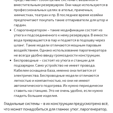
вместительным резервуаром. Они чаще используются в
профессиональных целях: в ателье, прачечных,
химчистках, театрах и пр. В последнее время хозяйки
предпочитают покупать такие отпариватели для штор и
гардин.
С парогенератором – такие модификации состоят из
утюга и подсоединенного к нему резервуара. В емкости
вода превращается в пар и подается в подошву через
шланг. Такие модели отличаются мощным паровым
воздействием. Однако использование парогенератора
не всегда удобно ввиду громоздкости конструкции.
Беспроводные – состоят из утюга и станции для
подзарядки. Само устройство не имеет провода.
Кабелем оснащена база, именно она питается от
электричества. Беспроводные модели отличаются
легкостью и компактностью, но они не имеют
автоматического подогрева. Их нужно периодически
ставить на станцию. Это не очень удобно, если нужно
гладить большие изделия.
Гладильные системы – в их конструкции предусмотрено всё,
что может понадобиться для глажки: утюг, парогенератор,