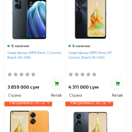
В наличии
В наличии
Смартфоны OPPO Reno 7 Cosmic
Смартфоны OPPO Reno 8T
Black (8+128)
Cosmic Black (8+128)
3 859 000 сум
4 311 000 сум
Страна
Китай
Страна
Китай
Рассрочка
0-35-12
Рассрочка
0-35-12