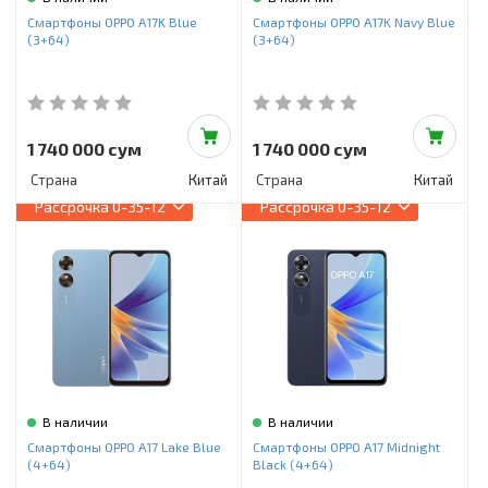
Инструменты и техника
Смартфоны OPPO A17K Blue
Смартфоны OPPO A17K Navy Blue
(3+64)
(3+64)
Товары для дома
Красота и здоровье
Пылесосы
1 740 000 сум
1 740 000 сум
Страна
Китай
Страна
Китай
Фильтры для воды
Рассрочка
0-35-12
Рассрочка
0-35-12
Сантехника
В наличии
В наличии
Смартфоны OPPO A17 Lake Blue
Смартфоны OPPO A17 Midnight
(4+64)
Black (4+64)